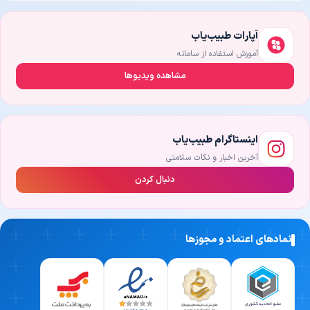
بهترین پزشکان متخصص زنان و زایمان در خنج معمولاً این ویژگی‌ها را
آپارات طبیب‌یاب
دارند:
آموزش استفاده از سامانه
دانش و تحصیلات معتبر:
آگاهی از جدیدترین روش‌های تشخیص و
مشاهده ویدیوها
درمان.
تجربه و سابقهٔ بالینی درخشان:
سال‌ها فعالیت تخصصی و آشنایی با
پیچیده‌ترین موارد.
اینستاگرام طبیب‌یاب
اخلاق حرفه‌ای و صبوری:
شنونده‌ای خوب که با حوصله به نگرانی‌های بیمار
آخرین اخبار و نکات سلامتی
پاسخ می‌دهد.
رضایت بالای بیماران قبلی:
دنبال کردن
در طبیب‌یاب می‌توانید نظرات واقعی مراجعان
را مطالعه کنید.
نوبت‌دهی اینترنتی پزشکان خنج در طبیب‌یاب
نمادهای اعتماد و مجوزها
با چند کلیک ساده می‌توانید رزومهٔ پزشکان مختلف خنج را بررسی کنید،
آن‌ها را با یکدیگر مقایسه کنید و نزدیک‌ترین زمان ویزیت حضوری یا
مشاورهٔ آنلاین (متنی، تلفنی و تصویری) را به‌صورت اینترنتی رزرو کنید.
سلامتی شما و دریافت سریع‌ترین خدمات درمانی، اولویت اصلی ما در