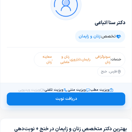
دکتر سنا اتباعی
تخصص:
زنان و زایمان
سونوگرافی
زنان و
معاینه
خدمات:
،
زایمان
،
ناباروری
،
،
زنان
مامایی
زنان
فارس، خنج
ویزیت مطب
ویزیت متنی
ویزیت تلفنی
ویزیت ویدیویی
دریافت نوبت
بهترین دکتر متخصص زنان و زایمان در خنج + نوبت‌دهی