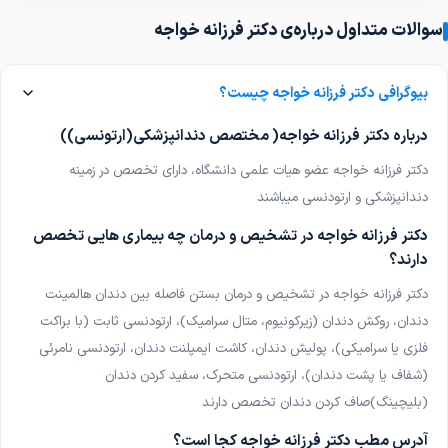
سوالات متداول درباره‌ی دکتر فرزانه خواجه
دکتر هومن دهقان
پزشک عمومی
بیوگرافی دکتر فرزانه خواجه چیست؟
دکتر علی طالبی
پزشک عمومی
درباره دکتر فرزانه خواجه( مختصص دندانپزشکی(ارتونسی))
دکتر فرزانه خواجه عضو هیات علمی دانشگاه، دارای تخصص در زمینه
دکتر علی عمرانی
دندانپزشکی و ارتودنسی میباشند
پزشک عمومی
دکتر فرزانه خواجه در تشخیص و درمان چه بیماری هایی تخصص
دکتر غلامحسین کمالی
دارند؟
پزشک عمومی
دکتر فرزانه خواجه در تشخیص و درمان بستن فاصله بین دندان هالمینت
دندان، روکش دندان (زیرکونیوم، متال سرامیک)، ارتودنسی ثابت (با براکت
دکتر شیرین میرسپاسی
پزشک عمومی
فلزی یا سرامیکی)، پولیش دندان، کاشت ایمپلنت دندان، ارتودنسی نامرئی
(شفاف یا پشت دندان)، ارتودنسی متحرک، سفید کردن دندان
دکتر کیوان نظری
(بلیچینگ)صاف کردن دندان تخصص دارند
پزشک عمومی
آدرس مطب دکتر فرزانه خواجه کجا است؟