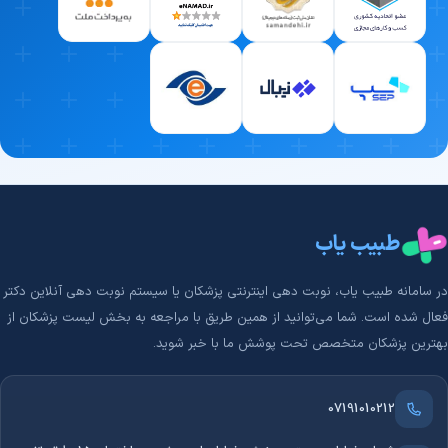
طبیب یاب
در سامانه طبیب‌ یاب، نوبت دهی اینترنتی پزشکان یا سیستم نوبت دهی آنلاین دکتر
فعال شده است. شما می‌توانید از همین طریق با مراجعه به بخش لیست پزشکان از
بهترین پزشکان متخصص تحت پوشش ما با خبر شوید.
07191010212