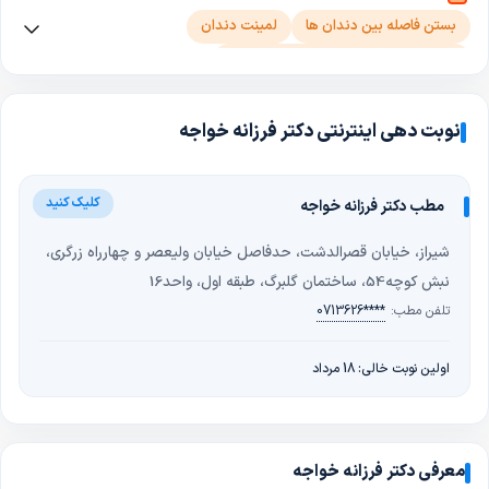
بستن فاصله بین دندان ها
لمینت دندان
روکش دندان (زیرکونیوم، متال سرامیک)
ارتودنسی ثابت (با براکت فلزی یا سرامیکی)
پولیش دندان
ارتودنسی نامرئی (شفاف یا پشت دندان)
ارتودنسی متحرک
نوبت دهی اینترنتی دکتر فرزانه خواجه
سفید کردن دندان(بلیچینگ)
مطب دکتر فرزانه خواجه
شیراز، خیابان قصرالدشت، حدفاصل خیابان ولیعصر و چهارراه زرگری،
نبش کوچه54، ساختمان گلبرگ، طبقه اول، واحد16
تلفن مطب:
0713626****
اولین نوبت خالی: 18 مرداد
معرفی دکتر فرزانه خواجه