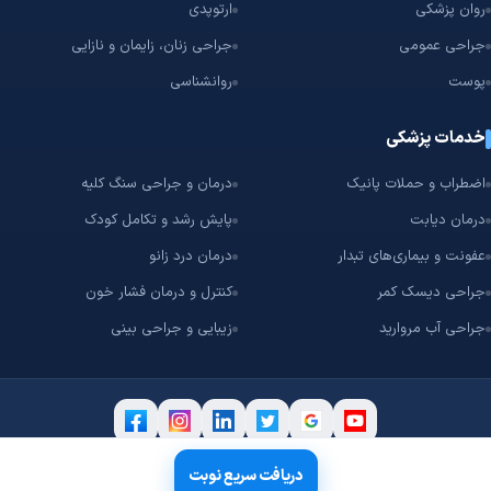
روان پزشکی
ارتوپدی
جراحی عمومی
جراحی زنان، زایمان و نازایی
پوست
روانشناسی
خدمات پزشکی
اضطراب و حملات پانیک
درمان و جراحی سنگ کلیه
درمان دیابت
پایش رشد و تکامل کودک
عفونت و بیماری‌های تبدار
درمان درد زانو
جراحی دیسک کمر
کنترل و درمان فشار خون
جراحی آب مروارید
زیبایی و جراحی بینی
۲۰۱۷ – 2026 © تمامی حقوق مادی و معنوی این سامانه متعلق به
شرکت سپهر
دریافت سریع نوبت
فناوران رستاک
است.
Tabibyab.com