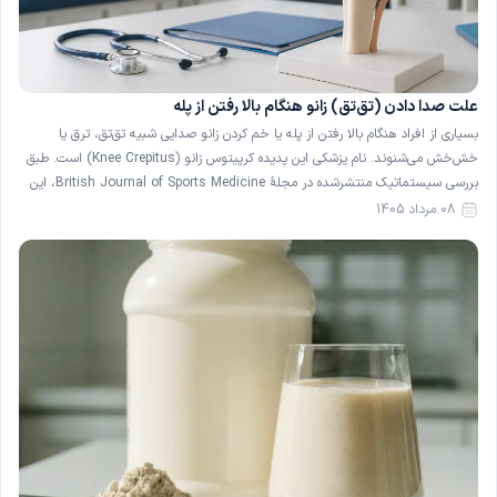
علت صدا دادن (تق‌تق) زانو هنگام بالا رفتن از پله
بسیاری از افراد هنگام بالا رفتن از پله یا خم کردن زانو صدایی شبیه تق‌تق، ترق یا
خش‌خش می‌شنوند. نام پزشکی این پدیده کرپیتوس زانو (Knee Crepitus) است. طبق
بررسی سیستماتیک منتشرشده در مجلهٔ British Journal of Sports Medicine، این
صدا در حدود ۳۶ درصد از افراد کاملاً سالم و بدون درد نیز دیده می‌شود […]
08 مرداد 1405