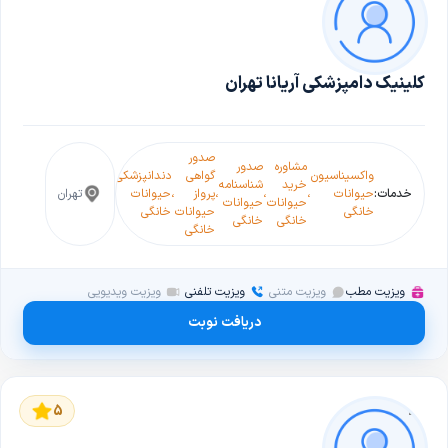
کلینیک دامپزشکی آریانا تهران
صدور
عمل
مشاوره
صدور
آموزش
واکسیناسیون
گواهی
دندانپزشکی
چکاپ
جراح
خرید
شناسنامه
و تربیت
خدمات:
حیوانات
،
،
،
پرواز
،
حیوانات
،
سلامت
،
تهران
،
دامپ
حیوانات
حیوانات
حیوانات
خانگی
حیوانات
خانگی
حیوانات
حیوان
خانگی
خانگی
خانگی
خانگی
خانگ
ویزیت مطب
ویزیت متنی
ویزیت تلفنی
ویزیت ویدیویی
دریافت نوبت
5