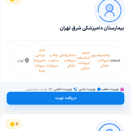
بیمارستان دامپزشکی شرق تهران
عمل
صدور
واکسیناسیون
دندانپزشکی
چکاپ
جراحی
آرایشگاه
چکاپ
شناسنامه
پت
خدمات:
حیوانات
،
،
حیوانات
،
سلامت
،
دامپزشکی
،
حیوانات
،
تهران
،
حیوانا
حیوانات
شاپ
خانگی
خانگی
حیوانات
حیوانات
خانگی
خانگی
خانگی
خانگی
ویزیت مطب
ویزیت متنی
ویزیت تلفنی
ویزیت ویدیویی
دریافت نوبت
5