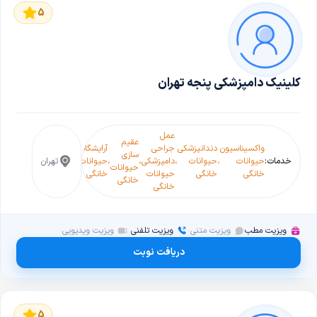
5
کلینیک دامپزشکی پنجه تهران
عمل
عقیم
آزمایش
شست و
واکسیناسیون
دندانپزشکی
جراحی
آرایشگاه
سازی
خون
شو(گرومینگ)
خدمات:
حیوانات
،
حیوانات
،
دامپزشکی
،
،
حیوانات
،
،
تهران
حیوانات
حیوانات
حیوانات
خانگی
خانگی
حیوانات
خانگی
خانگی
خانگی
خانگی
خانگی
ویزیت مطب
ویزیت متنی
ویزیت تلفنی
ویزیت ویدیویی
دریافت نوبت
5