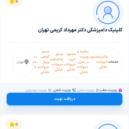
5
کلینیک دامپزشکی دکتر مهرداد کریمی تهران
معاینه و
صدور
مشاوره
صدور
آموز
واکسیناسیون
ویزیت
گواهی
دندانپزشکی
چکاپ
خرید
شناسنامه
و ترب
خدمات:
حیوانات
،
در منزل
،
،
،
پرواز
،
حیوانات
،
تهران
سلامت
،
حیوانات
حیوانات
حیوان
خانگی
حیوانات
حیوانات
خانگی
حیوانات
خانگی
خانگی
خانگ
خانگی
خانگی
ویزیت مطب
ویزیت متنی
ویزیت تلفنی
ویزیت ویدیویی
دریافت نوبت
5