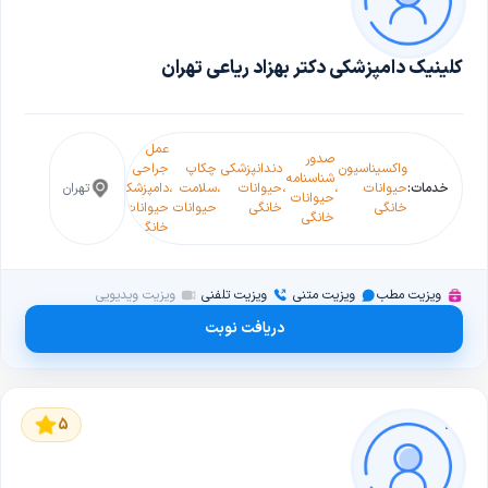
کلینیک دامپزشکی دکتر بهزاد ریاعی تهران
عمل
صدور
عقیم
کاش
واکسیناسیون
دندانپزشکی
چکاپ
جراحی
آرایشگاه
شناسنامه
سازی
میک
خدمات:
حیوانات
،
،
حیوانات
،
سلامت
،
دامپزشکی
،
،
تهران
حیوانات
،
حیوانات
حیوانات
حیو
خانگی
خانگی
حیوانات
حیوانات
خانگی
خانگی
خانگی
خان
خانگی
ویزیت مطب
ویزیت متنی
ویزیت تلفنی
ویزیت ویدیویی
دریافت نوبت
5