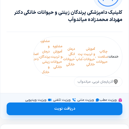
کلینیک دامپزشکی پرندگان زینتی و حیوانات خانگی دکتر
مهرداد محمدزاده میاندوآب
مشاوره
مشاوره
و
آموزش
درمان
صدور
چکاپ
آموزش
درمان
و تربیت
پت
انگل
اصلاح
اصلاح
اصلاح
گواهی
خدمات:
سلامت
،
،
،
،
و تربیت
،
پرندگان
،
،
،
،
،
حیوانات
شاپ
حیوانات
ناخن
منقار
پر
سلامت
حیوانات
حیوانات
زینتی
خانگی
خانگی
پرندگان
خانگی
و
خانگی
آذربایجان غربی، میاندوآب
ویزیت مطب
ویزیت متنی
ویزیت تلفنی
ویزیت ویدیویی
دریافت نوبت