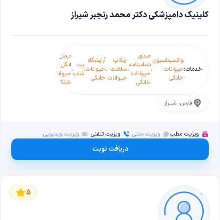
کلینیک دامپزشکی دکتر محمد رنجبر شیراز
مشاوره
صدور
درمان
شست و
واکسیناسیون
چکاپ
آرایشگاه
رژیم
شناسنامه
پت
انگل
شو(گرومینگ
خدمات:
حیوانات
،
،
سلامت
،
حیوانات
،
،
،
غذایی
،
حیوانات
شاپ
حیوانات
حیوانات
خانگی
حیوانات
خانگی
حیوانات
خانگی
خانگی
خانگی
خانگی
فارس، شیراز
ویزیت مطب
ویزیت متنی
ویزیت تلفنی
ویزیت ویدیویی
دریافت نوبت
5