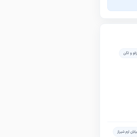
نو و لگن
ان ارم شیراز