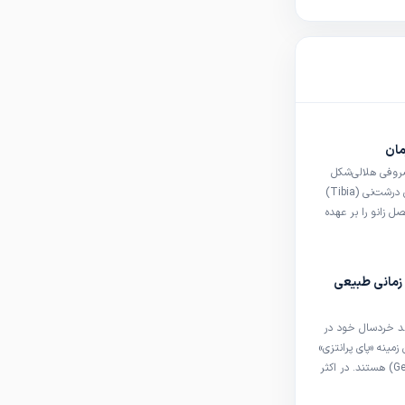
مان
) یک صفحهٔ غضروفی هلالی‌شکل
است که میان استخوان ران (Femur) و استخوان درشت‌نی (Tibia)
 زانو را بر عهده
دارد. هر زانو دو مینیسک دارد: ی در سمت داخلی (Medial
meniscus) و دیگری در سمت خارجی (Lateral meniscus). طبق
 زمانی طبیعی
ند خردسال خود در
زمینه «پای پرانتزی»
(Genu Varum) و «پای ضربدری» (Genu Valgum) هستند. در اکثر
 اسکلتی کودک