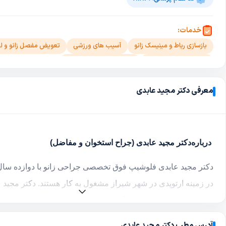
خدمات:
بازسازی رباط و مینیسک زانو
آسیب های ورزشی
تعویض مفصل زانو و ل
ترمیم و پیوند غضروف
ترمیم مینیسک و رباط زانو
اصلاح انحراف و دفورمیتی زانو (پای پرانتزی وایکسی)
معرفی دکتر مجید عابدی
انواع شکستگی ها و دررفتگی زانو و لگن
تعویض مفصل
پوکی استخوان 
آرتروز(استئوآرتریت)
درد مفصل
جراحی لگن و زانو
جراحی زانوی پرا
انحراف انگشت شست پا (هالوکس والگوس)
درباره
دکتر مجید عابدی (جراح استخوان و مفاضل)
دکتر مجید عابدی فلوشیپ فوق تخصصی جراحی زانو با دوازده سال
در زمینه ارتوپدی در شهر شیراز مشغول به کار هستند. دکتر مجید ع
تخصصی ارتوپدی را از دانشگاه ایران (تهران) دریافت کرد و سپس
تخصصی جراحی زانو را از دانشگاه علوم پزشکی ایران (تهران) و 
آدرس مطب دکتر مجید عابدی