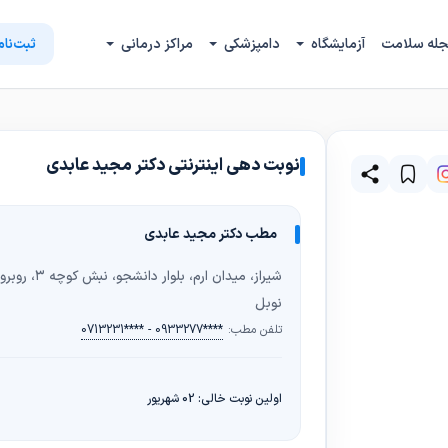
له سلامت
آزمایشگاه
دامپزشکی
مراکز درمانی
ثبت‌نام
نوبت دهی اینترنتی دکتر مجید عابدی
مطب دکتر مجید عابدی
شیراز، میدان 
نوبل
تلفن مطب:
0713231**** - 0933277****
اولین نوبت خالی: 02 شهریور