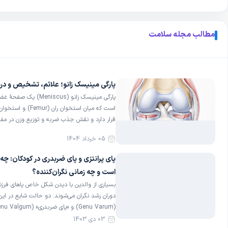
مطالب مجله سلامت
پارگی مینیسک زانو؛ علائم، تشخیص و در
پارگی مینیسک زانو (Meniscus
قرار دارد و نقش جذب ضربه و توزیع وزن در مفصل
05 خرداد 1404
اطلاعات StatPearls/NCBI، […]
پای پرانتزی و پای ضربدری در کودکان: چه
است و چه زمانی نگران‌کننده؟
بسیاری از والدین با دیدن شکل خاص پاهای فرز
دوران رشد نگران می‌شوند. دو حالت شایع در این 
موارد این تغییرات بخشی طبیعی از فرآیند رشد
03 دی 1403