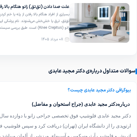
محسوب می‌شوند و خودبه‌خود اصلاح می‌گردند، 
علت صدا دادن (تق‌تق) زانو هنگام بالا رفت
می‌توانند […]
بسیاری از افراد هنگام بالا رفتن از پله یا خم کر
تق‌تق، ترق یا خش‌خش می‌شنوند. نام پزشکی ای
زانو (Knee Crepitus) است. طبق برر
مجلهٔ 
08 مرداد 1405
۳۶ درصد از افراد کاملاً سالم و بدون درد نیز دیده می‌شود […]
سوالات متداول درباره‌ی دکتر مجید عابدی
بیوگرافی دکتر مجید عابدی چیست؟
درباره
دکتر مجید عابدی (جراح استخوان و مفاضل)
دکتر مجید عابدی فلوشیپ فوق تخصصی جراحی زانو با دوازده سال س
ارتوپدی را از دانشگاه ایران (تهران) دریافت کرد و سپس فلوشیپ ف
اتریش و فلوشیپ آرتروسکوپی و آسیبهای ورزشی از آلمان میباشد.ه