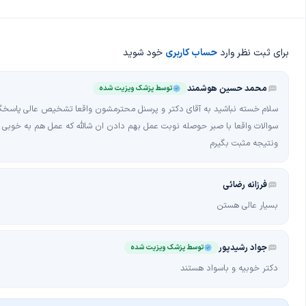
در حال حاضر دکتر مجید عابدی مشاوره آنلاین ندارند ولی نوبت دهی
ایشان در سایت طبیب یاب فعال میباشد. و شما میتوانید از طریق
برای ثبت نظر وارد
حساب کاربری
خود شوید
یاب رزرو نوبت کنید
.
چگونه از دکتر مجید عابدی نوبت بگیرم؟
محمد حسین هوشمند
توسط پزشک ویزیت شده
سلام خسته نباشید به آقای دکتر و پرسنل محترمشون واقعا تشخیص عالی پاسخگ
شما به راحتی میتوانید در سریع ترین زمان ممکن از طریق پروفایل
سوالات واقعا با صبر حوصله نوبت عمل بهم دادن ان شالله که عمل هم به خوبی 
عابدی در سایت طبیب یاب از نزدیک ترین نوبت خالی ایشان مطلع 
ونتیجه مثبت بگیرم
نیاز به مراجعه حضوری نوبت خود را به صورت آنلاین از طریق سا
فرزانه رضائي
رزرو کنید
.
بسیار عالی هستن
هزینه ویزیت دکتر مجید عابدی چقدر است؟
مبلغ ویزیت دکتر مجید عابدی با توجه به نوع ویزیت متفاوت است. ت
جواد رشیدپور
توسط پزشک ویزیت شده
کارمزد سایت از مبلغ ویزیت جدا میباشد
دکتر خوبیه و باسواد هستند