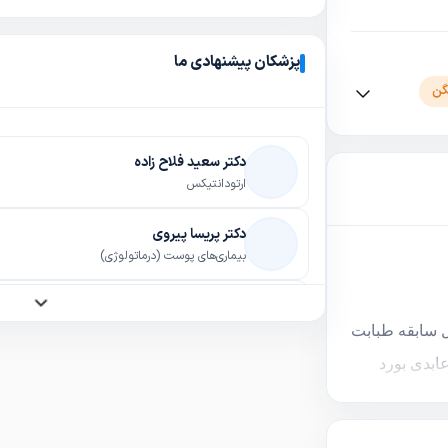
پزشکان پیشنهادی ما
گن
دکتر سعید فلاح زاده
(استئوپروز)
ارتودانتیکس
نتزی شدید
دکتر پریسا پیروی
بیماری‌های پوست (درماتولوژی)
دکتر محمدسعید اسدی
پزشک عمومی
 سابقه طبابت
ابدی بورد
دکتر الهام انصاری فرد
 فلوشیپ فوق
پروتزهای دندانی (پروستودانتیکس)
همچنین فلوشیپ
دکتر مریم رحیمی