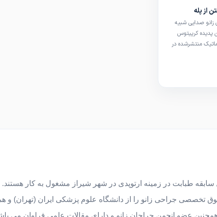
اما در برخی موارد
ن از پله
دن زانو صدایی شبیه
ن پدیده کرپیتوس
سی سیستماتیک منتشرشده در
British Journal of Sports Medicine، این صدا در حدود
ابقه طبابت در زمینه ارتوپدی در شهر شیراز مشغول به کار هستند.
وق تخصصی جراحی زانو را از دانشگاه علوم پزشکی ایران (تهران) و هم
مچنین عضو انجمن جراحان زانو و دارای مقالات علمی فراوان می باش