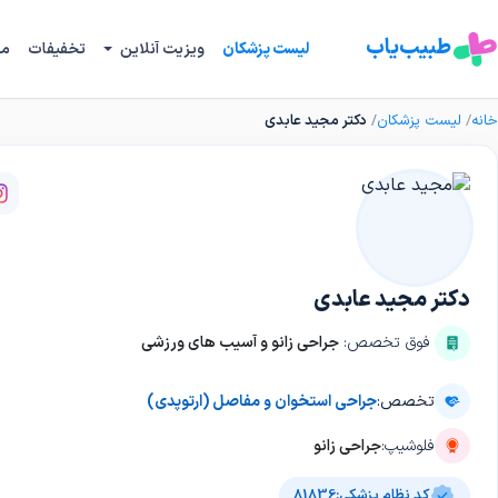
طبیب‌یاب
لیست پزشکان
ویزیت آنلاین
تخفیفات
مج
خانه
لیست پزشکان
دکتر مجید عابدی
دکتر مجید عابدی
فوق تخصص:
جراحی زانو و آسیب های ورزشی
تخصص:
جراحی استخوان و مفاصل (ارتوپدی)
فلوشیپ:
جراحی زانو
کد نظام پزشکی:
81836