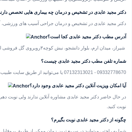
دکتر مجید عابدی در تشخیص و درمان چه بیماری هایی تخصص دارند
دکتر مجید عابدی در تشخیص و درمان جراحی آسیب های ورزشی، آرت
آدرس مطب
دکتر مجید عابدی کجا است؟
شیراز، میدان ارم، بلوار دانشجو، نبش کوچه
۳
، روبروی گل فروشی ا
شماره تلفن مطب دکتر مجید عابدی چیست؟
07132313021 - 09332778670
یا می‌توانید از طریق سایت طبیب ی
آیا امکان ویزیت آنلاین دکتر مجید عابدی وجود دارد؟
در حال حاضر دکتر مجید عابدی مشاوره آنلاین ندارند ولی نوبت دهی
نوبت کنید
.
چگونه از دکتر مجید عابدی نوبت بگیرم؟
شما به راحتی میتوانید در سریع ترین زمان ممکن از طریق پروفایل 