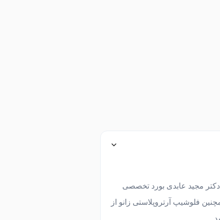
 دکتر مجید عابدی بورد تخصصی
چنین فلوشیپ آرتروپلاستی زانو از
د
.