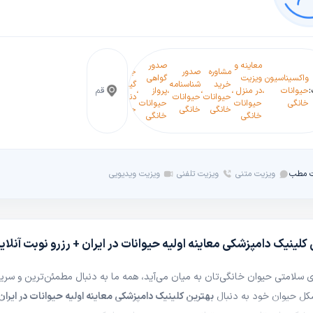
معاینه و
صدور
مشاوره
صدور
جرم
آ
واکسیناسیون
ویزیت
گواهی
دندانپزشکی
چکاپ
معاینه
خرید
شناسنامه
گیری
و
حیوانات
،
در منزل
،
،
،
پرواز
،
،
قم
حیوانات
،
سلامت
،
اولیه
،
حیوانات
حیوانات
دندان
ح
خانگی
حیوانات
حیوانات
خانگی
حیوانات
حیوانات
خانگی
خانگی
حیوانات
خ
خانگی
خانگی
 مطب
ویزیت متنی
ویزیت تلفنی
ویزیت ویدیویی
کلینیک دامپزشکی معاینه اولیه حیوانات در ایران + رزرو نوبت آنلای
 سلامتی حیوان خانگی‌تان به میان می‌آید، همه ما به دنبال مطمئن‌ترین و سریع‌
کل حیوان خود به دنبال
بهترین کلینیک دامپزشکی معاینه اولیه حیوانات در ایران