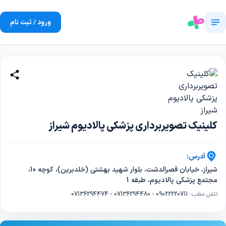
ورود / ثبت نام
کلینیک تصویربرداری پزشکی پالادیوم شیراز
آدرس:
شیراز، خیابان قصرالدشت، بلوار شهید بهشتی (خلدبرین)، کوچه 10،
مجتمع پزشکی پالادیوم، طبقه 1
تلفن مطب:
07136294474 - 07136294480 - 09022220711