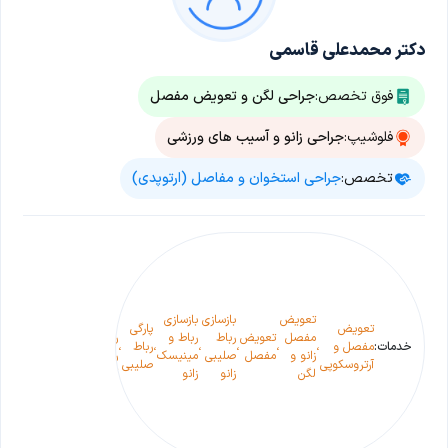
دکتر محمدعلی قاسمی
فوق تخصص:
جراحی لگن و تعویض مفصل
فلوشیپ:
جراحی زانو و آسیب های ورزشی
تخصص:
جراحی استخوان و مفاصل (ارتوپدی)
درمان
فایلر و
تعویض
تعویض
جوش
مجدد
تعویض
بازسازی
بازسازی
مفصل
نخوردن
تعویض
پارگی
مفصل
مفصل
تعویض
رباط
رباط و
ران به
شکستگی
خدمات:
مفصل و
،
،
،
،
،
رباط
،
،
،
لگن در
زانو و
مفصل
صلیبی
مینیسک
روش
های
آرتروسکوپی
صلیبی
اثر شل
لگن
زانو
زانو
کمتر
اطراف
شدن یا
تهاجمی
لگن بعد
عفونت
از جراحی
اولیه