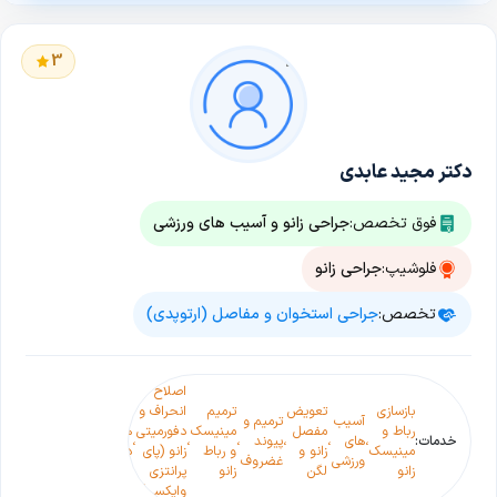
3
دکتر مجید عابدی
فوق تخصص:
جراحی زانو و آسیب های ورزشی
فلوشیپ:
جراحی زانو
تخصص:
جراحی استخوان و مفاصل (ارتوپدی)
اصلاح
انواع
بازسازی
تعویض
ترمیم
انحراف و
شکستگی
آسیب
ترمیم و
پوکی
رباط و
مفصل
مینیسک
دفورمیتی
ها و
تعویض
خدمات:
،
های
،
،
پیوند
،
،
،
،
،
استخوا
مینیسک
زانو و
و رباط
زانو (پای
دررفتگی
مفصل
ورزشی
غضروف
(استئوپ
زانو
لگن
زانو
پرانتزی
زانو و
وایکسی)
لگن