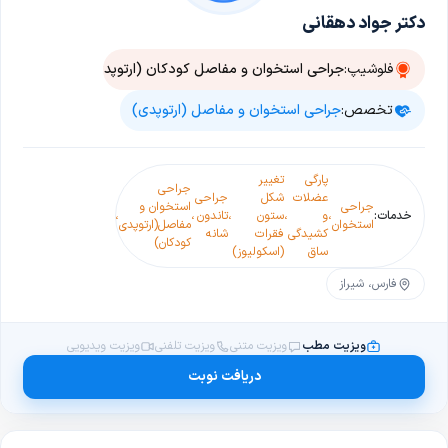
دکتر جواد دهقانی
فلوشیپ:
جراحی استخوان و مفاصل کودکان (ارتوپدی کودکان)
تخصص:
جراحی استخوان و مفاصل (ارتوپدی)
پارگی
تغییر
انحراف
جراحی
جراحی
عضلات
شکل
جراحی
انگشت
تومورهای
جراحی
استخوان و
خدمات:
،
و
،
ستون
،
تاندون
،
،
شست پا
،
اسکلتی
استخوان
مفاصل(ارتوپدی
کشیدگی
فقرات
شانه
(هالوکس
و
کودکان)
ساق
(اسکولیوز)
والگوس)
عضلانی
فارس، شیراز
ویزیت مطب
ویزیت متنی
ویزیت تلفنی
ویزیت ویدیویی
دریافت نوبت