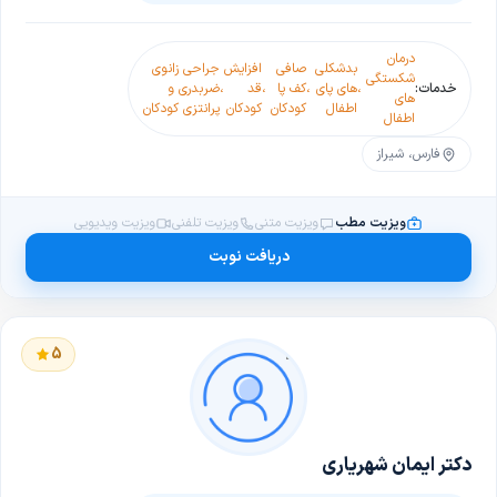
درمان
بدشکلی
صافی
افزایش
جراحی زانوی
شکستگی
خدمات:
،
های پای
،
کف پا
،
قد
،
ضربدری و
های
اطفال
کودکان
کودکان
پرانتزی کودکان
اطفال
فارس، شیراز
ویزیت مطب
ویزیت متنی
ویزیت تلفنی
ویزیت ویدیویی
دریافت نوبت
5
دکتر ایمان شهریاری