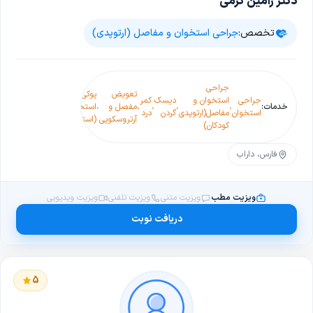
دکتر رامین کرمی
تخصص:
جراحی استخوان و مفاصل (ارتوپدی)
جراحی
تعویض
پوکی
جراحی
استخوان و
دیسک
کمر
خار
درد
خدمات:
،
،
،
،
مفصل و
،
استخوان
،
،
،
آرتروز
استخوان
مفاصل(ارتوپدی
گردن
درد
پاشنه
آرنج
آرتروسکوپی
(استئوپروز)
کودکان)
فارس، داراب
ویزیت مطب
ویزیت متنی
ویزیت تلفنی
ویزیت ویدیویی
دریافت نوبت
5