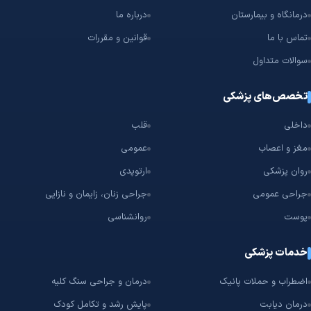
را رزرو کنید.
سلامتی شما و دریافت سریع‌ترین خدمات درمانی، اولویت اصلی
درمانگاه و بیمارستان
درباره ما
ما در طبیب‌یاب است.
تماس با ما
قوانین و مقررات
جراحی استخوان و مفاصل، یا ارتوپدی، شامل تشخیص و درمان بیماری‌ها
و آسیب‌های اسکلتی-عضلانی مانند شکستگی،
پارگی رباط‌ها
،
آرتروز
پیشرفته
سوالات متداول
و مشکلات مفصلی است. در
طبیب‌یاب
می‌توانید پروفایل کامل جراحان
تخصص‌های پزشکی
ارتوپد را مشاهده کنید، نظرات بیماران را بخوانید و به‌راحتی
رزرو نوبت
آنلاین
انجام دهید.
داخلی
قلب
چرا جراحی ارتوپدی ضرورت دارد؟
مغز و اعصاب
عمومی
در مواردی که درمان‌های غیرجراحی مانند
فیزیوتراپی
، تزریق یا داروها کافی
نباشند، جراحی می‌تواند:
روان پزشکی
ارتوپدی
درد را کاهش دهد،
جراحی عمومی
جراحی زنان، زایمان و نازایی
عملکرد مفصل را بازگرداند،
پوست
روانشناسی
کیفیت زندگی را ارتقا دهد.
شایع‌ترین دلایل مراجعه به جراح ارتوپد:
خدمات پزشکی
شکستگی‌های باز یا بسته
اضطراب و حملات پانیک
درمان و جراحی سنگ کلیه
آرتروز پیشرفته زانو یا لگن
درمان دیابت
پایش رشد و تکامل کودک
پارگی منیسک
یا
رباط