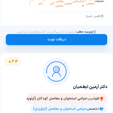
خدمات:
،
شکستگی
،
،
رفتگی
،
،
،
،
،
،
مفصل
مفصل
لگن
زانو
زانو و
مفصل
ژل
زانو
ها
مفصل
لگن
لگن
فارس، شیراز
ویزیت مطب
ویزیت متنی
ویزیت تلفنی
ویزیت ویدیویی
دریافت نوبت
3.4
دکتر آرمین ابطحیان
فلوشیپ:
جراحی استخوان و مفاصل کودکان (ارتوپدی کودکان)
تخصص:
جراحی استخوان و مفاصل (ارتوپدی)