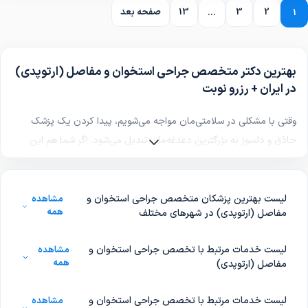
2
3
13
صفحه بعد
...
1
بهترین دکتر متخصص جراحی استخوان و مفاصل (ارتوپدی)
در ایران + رزرو نوبت
وقتی با مشکلی در سلامتی‌مان مواجه می‌شویم، پیدا کردن یک پزشک
حاذق و دلسوز به بزرگترین دغدغه‌مان تبدیل می‌شود. اگر شما هم این
روزها برای تشخیص یا درمان بیماری خود به دنبال
بهترین دکتر متخصص
جراحی استخوان و مفاصل (ارتوپدی) در ایران
می‌گردید، کاملاً به شما حق
می‌دهیم که حساسیت زیادی به خرج دهید؛ چرا که سلامتی شوخی‌بردار
لیست بهترین پزشکان متخصص جراحی استخوان و
مشاهده
همه
مفاصل (ارتوپدی) در شهرهای مختلف
نیست! یک پزشک متخصص و باتجربه در حوزه جراحی استخوان و مفاصل
(ارتوپدی)، با معاینه دقیق، ریشه‌یابی مشکل و انتخاب بهترین مسیر
لیست خدمات مرتبط با تخصص جراحی استخوان و
مشاهده
درمان، می‌تواند خیال شما را از بابت سلامتی‌تان راحت کند. ما در سامانه
همه
مفاصل (ارتوپدی)
«طبیب‌یاب» این مسیر پردغدغه را برایتان هموار کرده‌ایم تا بتوانید با
آگاهی کامل، پزشک خود را انتخاب کنید.
لیست خدمات مرتبط با تخصص جراحی استخوان و
مشاهده