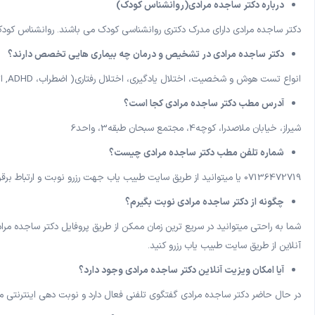
درباره دکتر ساجده مرادی(روانشناس کودک)
دکتر ساجده مرادی دارای مدرک دکتری روانشناسی کودک می باشند. روانشناس کو
دکتر ساجده مرادی در تشخیص و درمان چه بیماری هایی تخصص دارند؟
انواع تست هوش و شخصیت، اختلال یادگیری، اختلال رفتاری( اضطراب، ADHD, اتیسم پرخاشگری لجبازی و....)، کودکان با نیاز ویژه و تاخیر رشد، فرزندپروری و والدگری، مهارت های زندگی
آدرس مطب دکتر ساجده مرادی کجا است؟
شیراز، خیابان ملاصدرا، کوچه4، مجتمع سبحان طبقه3، واحد6
شماره تلفن مطب دکتر ساجده مرادی چیست؟
07136472719 یا میتوانید از طریق سایت طبیب یاب جهت رزرو نوبت و ارتباط برقرار کردن با مطب ایشان اقدام کنید.
چگونه از دکتر ساجده مرادی نوبت بگیرم؟
شما به راحتی میتوانید در سریع ترین زمان ممکن از طریق پروفایل دکتر ساجده م
آنلاین از طریق سایت طبیب یاب رزرو کنید.
آیا امکان ویزیت آنلاین دکتر ساجده مرادی وجود دارد؟
در حال حاضر دکتر ساجده مرادی گفتگوی تلفنی فعال دارد و نوبت دهی اینترنتی م