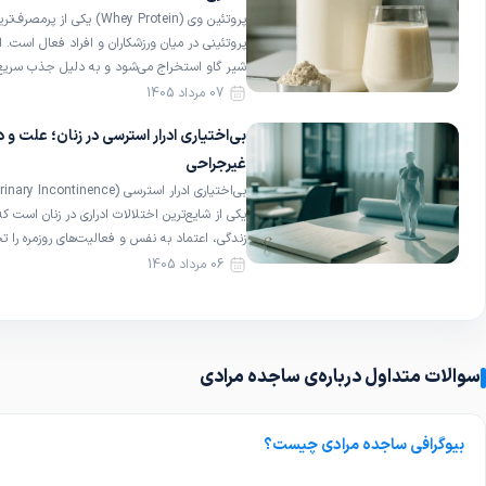
پروتئین وی (Whey Protein) یکی از 
پروتئینی در میان ورزشکاران و افراد فعال است. این
شیر گاو استخراج می‌شود و به دلیل جذب سریع 
اسیدهای آمینه، از جمله مکمل‌های پروتئینی با 
07 مرداد 1405
می‌شود. با این حال، پروتئین وی برای همهٔ افراد 
بی‌اختیاری ادرار استرسی در زنان؛ علت و 
نیست و در […]
غیرجراحی
یکی از شایع‌ترین اختلالات ادراری در زنان است ک
زندگی، اعتماد به نفس و فعالیت‌های روزمره را ت
این وضعیت شرم‌آور نیست و در بسیاری از موارد 
06 مرداد 1405
غیرجراحی قابل بهبود است. در این مقاله با تعر
سوالات متداول درباره‌ی ساجده مرادی
بیوگرافی ساجده مرادی چیست؟