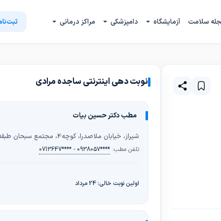
له سلامت
آزمایشگاه
دامپزشکی
مراکز درمانی
ثبت‌نام
نوبت دهی اینترنتی ساجده مرادی
مطب دکتر حسین بیات
شیراز، خیابان ملاصدرا، کوچه4، مجتمع سبحان طبقه3، واحد6
تلفن مطب:
0713647**** - 0938057****
اولین نوبت خالی: 24 مرداد