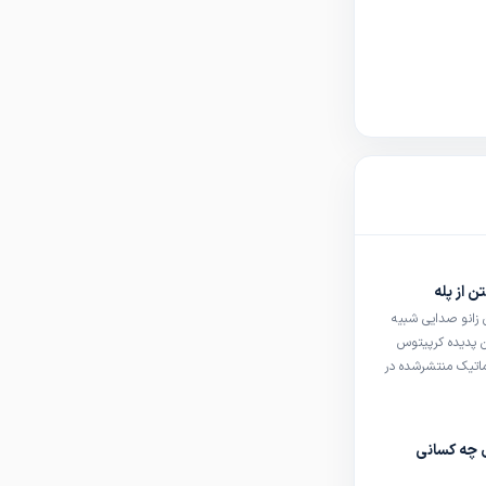
دکتر میلاد حسینی
پزشک عمومی
دکتر محمدامین دهقانی
پزشک عمومی
دکتر زینب محیط
پزشک عمومی
ن از پله
دن زانو صدایی شبیه
ن پدیده کرپیتوس
سی سیستماتیک منتشرشده در
British Journal of Sports Medicine، این صدا در حدود
ی چه کسانی