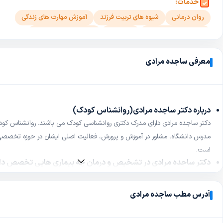
خدمات:
روان درمانی
شیوه های تربیت فرزند
آموزش مهارت های زندگی
درمان مشکلات رفتاری
تاخیر رشد
تست توجه و تمرکز IVA
انواع تست هوش و شخصیت ویژه کودک و نوجوان
درمان اختلالات یادگیری
معرفی ساجده مرادی
درباره دکتر ساجده مرادی(روانشناس کودک)
دکتر ساجده مرادی دارای مدرک دکتری روانشناسی کودک می باشند. روانشناس کود
مدرس دانشگاه، مشاور در آموزش و پرورش، فعالیت اصلی ایشان در حوزه تخصص
است.
دکتر ساجده مرادی در تشخیص و درمان چه بیماری هایی تخصص دار
انواع 
لجبازی و....)، کودکان با نیاز ویژه و تاخیر رشد، فرزندپروری و والدگری، مهارت های 
آدرس مطب ساجده مرادی
آدرس مطب دکتر ساجده مرادی کجا است؟
شیراز، خیابان ملاصدرا، کوچه4، مجتمع سبحان طبقه3، واحد6