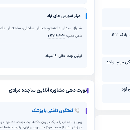
رقرار کردن با مطب
مرکز آموزش های آزاد
شیراز، میدان دانشجو، خیابان ساحلی، ساختمان دانش
ادی درسایت
شیراز، میدان ابوالکلام، کوچه رستوران هفت خوان، سمت راست، فرعی دوم، پلاک 123،
تلفن مطب:
0917190****
 حضوری نوبت خود
اولین نوبت خالی: 19 مرداد
کی مریم، واحد
 مطب ایشان در
ت کنید.
 کارمزد سایت از
آزاد
نوبت دهی مشاوره آنلاین ساجده مرادی
گفتگوی تلفنی با پزشک
پس از انتخاب با کلیک بر روی دکمه ثبت نوبت، مشاوره خود 
در زمان مقرر از سمت مرکز به جهت برقراری ارتباط با شما 