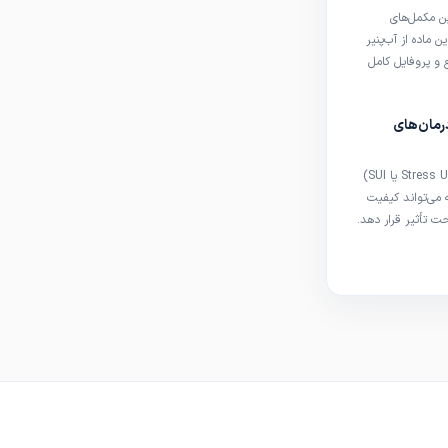
پرمصرف‌ترین مکمل‌های
 ماده از آب‌پنیر
و پروفایل کامل
کیفیت شناخته
گزینهٔ بی‌خطری
درمان‌های
بی‌اختیاری ادرار استرسی (Stress Urinary Incontinence یا SUI)
ه می‌تواند کیفیت
حت تأثیر قرار دهد.
با روش‌های ساده و
یف، علل و […]