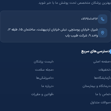
5. جواب‌دهی سریع و آنلاین
بهترین پزشکان متخصص تحت پوشش ما با خبر شوید.
دریافت جواب آزمایش به‌صورت آنلاین و در کوتاه‌ترین زمان، یکی از
نشانه‌های یک آزمایشگاه حرفه‌ای است. این ویژگی به شما کمک می‌کند
07191010212
بدون مراجعهٔ مجدد، نتیجهٔ مشکلات هورمونی را مشاهده و برای ادامهٔ
شیراز، خیابان پوستچی، نبش خیابان اردیبهشت، ساختمان 15، طبقه 3،
درمان اقدام کنید.
واحد 9، شرکت طبیب یاب
چگونه همین حالا برای مشکلات هورمونی نوبت بگیریم؟
اگر به خدمات مشکلات هورمونی نیاز دارید، زمان را از دست ندهید. در
دسترسی‌های سریع
طبیب‌یاب می‌توانید لیست برترین آزمایشگاه‌های این حوزه را مشاهده
صفحه اصلی
لیست پزشکان
کنید، آن‌ها را از نظر آدرس، بیمه و خدمات مقایسه کنید و تنها با چند
تخفیفات
مجله سلامت
کلیک، نوبت حضوری یا نمونه‌گیری در منزلِ بهترین آزمایشگاه مشکلات
هورمونی را به‌صورت کاملاً آنلاین رزرو کنید.
آزمایشگاه‌ها
دامپزشکی‌ها
درمانگاه و بیمارستان
درباره ما
تماس با ما
قوانین و مقررات
سوالات متداول