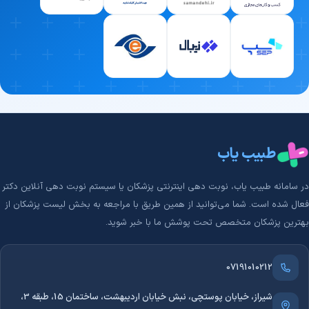
طبیب یاب
در سامانه طبیب‌ یاب، نوبت دهی اینترنتی پزشکان یا سیستم نوبت دهی آنلاین دکتر
فعال شده است. شما می‌توانید از همین طریق با مراجعه به بخش لیست پزشکان از
بهترین پزشکان متخصص تحت پوشش ما با خبر شوید.
07191010212
شیراز، خیابان پوستچی، نبش خیابان اردیبهشت، ساختمان 15، طبقه 3،