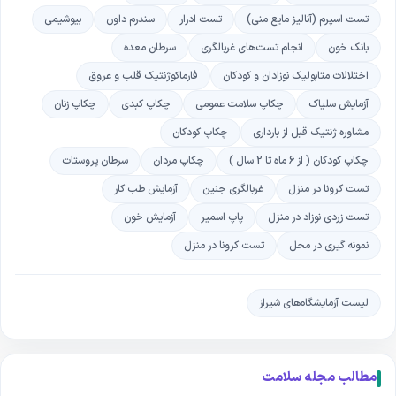
تست اسپرم (آنالیز مایع منی)
تست ادرار
سندرم داون
بیوشیمی
بانك خون
انجام تست‌های غربالگری
سرطان معده
اختلالات متابوليک نوزادان و کودکان
فارماکوژنتیک قلب و عروق
آزمایش سلياک
چکاپ سلامت عمومی
چکاپ کبدی
چکاپ زنان
مشاوره ژنتیک قبل از بارداری
چکاپ کودکان
چکاپ کودکان ( از 6 ماه تا 2 سال )
چکاپ مردان
سرطان پروستات
تست کرونا در منزل
غربالگری جنین
آزمایش طب کار
تست زردی نوزاد در منزل
پاپ اسمیر
آزمایش خون
نمونه گیری در محل
تست کرونا در منزل
لیست آزمایشگاه‌های شیراز
مطالب مجله سلامت