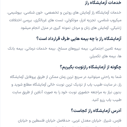
خدمات آزمایشگاه راز
آزمایشگاه نادر کاظمی شیراز
خدمات آزمایشگاه راز آزمایش های روتین و تخصصی، خون شناسی، بیوشیمی،
شیراز
میکروب شناسی، تجزیه ادرار، مولکولی، تست های غربالگری، بررسی اختلالات
ژنتیکی، آزمایش های زنان و مردان نمونه گیری در منزل انجام میشود
آزمایشگاه حکمت شیراز
شیراز
آزمایشگاه راز با چه بیمه هایی طرف قرارداد است؟
بیمه تامین اجتماعی، بیمه نیروهای مسلح، بیمه خدمات درمانی، بیمه بانک
آزمایشگاه درمانگاه خیریه امام حسین شیراز
ها، بیمه های تکمیلی
شیراز
چگونه از
آزمایشگاه رازنوبت بگیریم؟
آزمایشگاه دکتر فقیهی شیراز
شما به راحتی میتوانید در سریع ترین زمان ممکن از طریق پروفایل آزمایشگاه
شیراز
راز، در سایت طبیب یاب از نزدیک ترین نوبت خالی آزمایشگاه مطلع شوید و
آزمایشگاه دکتر ملک نسب شیراز
بدون نیاز به مراجعه حضوری نوبت خود را به صورت آنلاین از طریق سایت
شیراز، نمونه‌گیری در منزل
طبیب یاب رزرو کنید
.
آدرس
آزمایشگاه راز کجاست؟
آزمایشگاه تشخیص پزشکی شفا ارومیه
ارومیه، نمونه‌گیری در منزل
فارس، شیراز، خیابان معدل غربی، حدفاصل خیابان فلسطین و خیابان