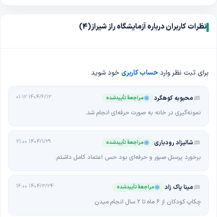
فارس، شیراز، خیابان معدل غربی، حدفاصل خیابان فلسطین و خیابان ملاصدرا،
بیمه کوثر
بیمه تعاون
روبروی کوچه7، ساختمان پزشکی راز
تلفن آزمایشگاه راز چیست؟
بیمه دی
نظرات کاربران درباره آزمایشگاه راز شیراز
(4)
0713236**** - 0930548**** - 0991444****
بهره مندی از خدمات با
کیفیت، دقت بالا، و برخورداری از جدیدترین تجهیزات، تجربه ای آسوده برای
بیماران عزیز به ارمغان می‌آورد و آزمایشگاه را به یکی از بهترین مراکز در شیراز
برای ثبت نظر وارد
حساب کاربری
خود شوید
تبدیل کرده است
.
1404/6/13 01:12
محبوبه کوهگرد
مراجعهٔ تأییدشده
نمونه‌گیری در خانه به صورت حرفه‌ای انجام شد.
1404/1/29 21:00
شالیزاد رودباری
مراجعهٔ تأییدشده
برخورد پرسنل صبور و حرفه‌ای بود حس اعتماد کامل داشتم.
1404/3/24 16:00
مینا پاک زاد
مراجعهٔ تأییدشده
چکاپ کودکان از ۶ ماه تا ۲ سال انجام میدن