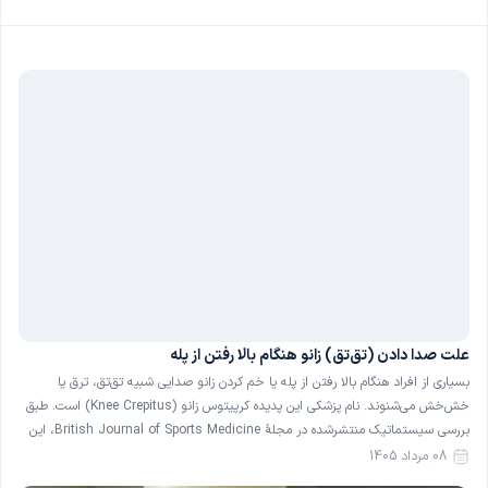
علت صدا دادن (تق‌تق) زانو هنگام بالا رفتن از پله
بسیاری از افراد هنگام بالا رفتن از پله یا خم کردن زانو صدایی شبیه تق‌تق، ترق یا
خش‌خش می‌شنوند. نام پزشکی این پدیده کرپیتوس زانو (Knee Crepitus) است. طبق
بررسی سیستماتیک منتشرشده در مجلهٔ British Journal of Sports Medicine، این
صدا در حدود ۳۶ درصد از افراد کاملاً سالم و بدون درد نیز دیده می‌شود […]
08 مرداد 1405