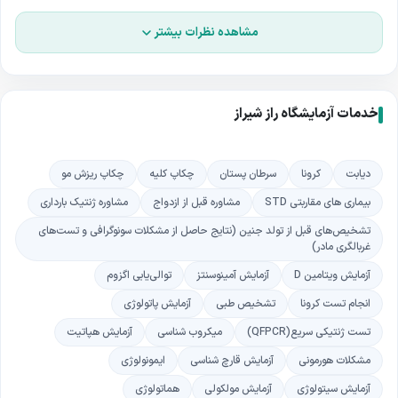
مشاهده نظرات بیشتر
خدمات آزمایشگاه راز شیراز
دیابت
کرونا
سرطان پستان
چکاپ کلیه
چکاپ ریزش مو
بیماری های مقاربتی STD
مشاوره قبل از ازدواج
مشاوره ژنتیک بارداری
تشخیص‌های قبل از تولد جنین (نتایج حاصل از مشکلات سونوگرافی و تست‌های
غربالگری مادر)
آزمایش ویتامین D
آزمایش آمینوسنتز
توالی‌یابی اگزوم
انجام تست کرونا
تشخیص طبی
آزمایش پاتولوژی
تست ژنتیکی سریع(QFPCR)
میکروب شناسی
آزمایش هپاتیت
مشکلات هورمونی
آزمایش قارچ شناسی
ایمونولوژی
آزمایش سیتولوژی
آزمایش مولکولی
هماتولوژی