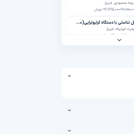
رضا محمودی، شیراز
29,750,0
26,775,000 تومان
برداشتن زگیل تناسلی با دستگاه کرایوتراپی(10 عدد)
رث ایزدپناه، شیراز
1,200,0
960,000 تومان
عی یک فک کروم کبالت
رضا محمودی، شیراز
33,600,0
30,240,000 تومان
س پیشانی
ش صیرفی (شیراز)، شیراز
3,300,0
2,640,000 تومان
ندان (هر فک)
کرایی، شیراز
1,500,00
990,000 تومان
تزریق بوتاکس جهت درمان میگرن با برند مصپورت
دحسن سبحانی، شیراز