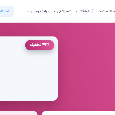
جله سلامت
آزمایشگاه
دامپزشکی
مراکز درمانی
ثبت‌نام
42٪ تخفیف