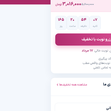
3,016,000
5,200,000
تومان
165
20
54
06
ثانیه
دقیقه
ساعت
روز
زرو نوبت با تخفیف
ن نوبت خالی:
17 مرداد
د پیگیری
 نوبت‌های واقعی مطب
ه تماس تلفنی
ی ما
مشاهده همه تخفیف‌ها
انی