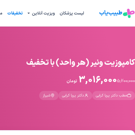
طبیب‌یاب
لیست پزشکان
ویزیت آنلاین
تخفیفات
م
کامپوزیت ونیر (هر واحد) با تخفیف
3,016,000
5,200,000
تومان
مطب دکتر پریا کرایی
دکتر پریا کرایی
شیراز