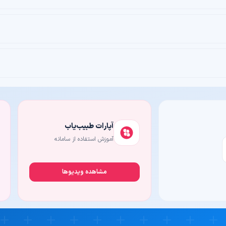
10٪ تخفیف
00
کشیدن دندا
مطب دکتر اسدا
10٪ تخفیف
00
تزریق چربی
مطب دکتر زریا
21٪ تخفیف
00
آپارات طبیب‌یاب
آموزش استفاده از سامانه
مشاهده ویدیوها