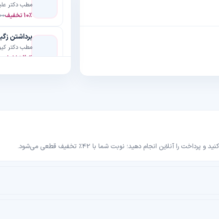
مطب دکتر علی
10٪ تخفیف
00
مطب دکتر کیوم
20٪ تخفیف
00
دندان مصنو
مطب دکتر علی
10٪ تخفیف
00
تزریق بوتاک
مطب دکتر سرو
20٪ تخفیف
00
 آنلاین انجام دهید؛ نوبت شما با 42٪ تخفیف قطعی می‌شود.
جرم گیری د
مطب دکتر پریا 
34٪ تخفیف
0
مطب دکتر سی