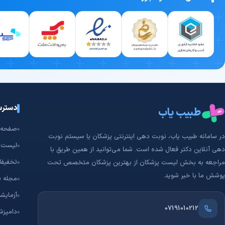
دسترس
طبیب یاب
صفحه 
در سامانه طبیب‌ یاب، نوبت دهی اینترنتی پزشکان یا سیستم نوبت
لیست 
دهی آنلاین دکتر فعال شده است. شما می‌توانید از همین طریق با
تخفیفا
مراجعه به بخش لیست پزشکان از بهترین پزشکان متخصص تحت
پوشش ما با خبر شوید.
مجله 
آزمایشگ
07191010212
دامپزش