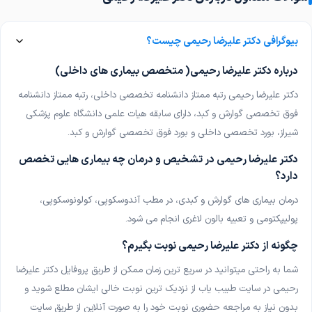
دکتر کرم قاسمی
دکترای حرفه‌ای دندانپزشکی
بیوگرافی دکتر علیرضا رحیمی چیست؟
دکتر سحر قربانی
پوست، مو و زیبایی
درباره دکتر علیرضا رحیمی( متخصص بیماری های داخلی)
دکتر علیرضا رحیمی رتبه ممتاز دانشنامه تخصصی داخلی، رتبه ممتاز دانشنامه
دکتر پیمان خوشنود
فوق تخصصی گوارش و کبد، دارای سابقه هیات علمی دانشگاه علوم پزشکی
جراحی پلاستیک، ترمیمی و سوختگی
شیراز، بورد تخصصی داخلی و بورد فوق تخصصی گوارش و کبد
.
دکتر مهسا ایزدی
دکتر علیرضا رحیمی در تشخیص و درمان چه بیماری هایی تخصص
پزشک عمومی
دارد؟
درمان بیماری های گوارش و کبدی، در مطب آندوسکوپی، کولونوسکوپی،
دکتر افروز هنرور
پزشک عمومی
پولیپکتومی و تعبیه بالون لاغری انجام می شود
.
چگونه از دکتر علیرضا رحیمی نوبت بگیرم؟
دکتر سامان رئیسی
پزشک عمومی
شما به راحتی میتوانید در سریع ترین زمان ممکن از طریق پروفایل دکتر علیرضا
رحیمی در سایت طبیب یاب از نزدیک ترین نوبت خالی ایشان مطلع شوید و
دکتر راضیه طوبی فرد
بدون نیاز به مراجعه حضوری نوبت خود را به صورت آنلاین از طریق سایت