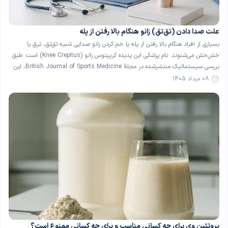
علت صدا دادن (تق‌تق) زانو هنگام بالا رفتن از پله
بسیاری از افراد هنگام بالا رفتن از پله یا خم کردن زانو صدایی شبیه تق‌تق، ترق یا
خش‌خش می‌شنوند. نام پزشکی این پدیده کرپیتوس زانو (Knee Crepitus) است. طبق
بررسی سیستماتیک منتشرشده در مجلهٔ British Journal of Sports Medicine، این
صدا در حدود ۳۶ درصد از افراد کاملاً سالم و بدون درد نیز دیده می‌شود […]
08 مرداد 1405
پروتئین وی برای چه کسانی مناسب و برای چه کسانی ممنوع است؟