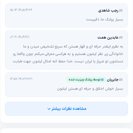
فرمایید کارمزد سایت از مبلغ ویزیت جدا می‌باشد
.
رجب شاهدی
1405/4/26 15:14
بسیار پزشک حا ذقییست
عابدین همت
1404/9/1 06:19
به نظرم اینقدر حرفه ای و قهار هستن که سریع تشخیص میدن و ما
خانوادگی زیر نظر ایشون هستیم و به هرکسی معرفی میکنم چون واقعا رو
دستشون تو شیراز یا ایران نیست .خدا حفظ کنه امثال ایشون جهت طبابت.
1403/2/31 16:57
جابریان
توسط پزشک ویزیت شده
بسیار خوش اخلاق و حرفه ای هستن ایشون
مشاهده نظرات بیشتر