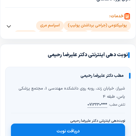
خدمات:
پولیپکتومی (جراحی برداشتن پولیپ)
اسپاسم مری
کولیت اولسراتیو روده
زخم معده
آنتروسکوپی
انگل روده
زخم اثنی عشر
کبد چرب
کبد چرب گرید 1
کبد چرب گرید 2
کبد چرب گرید 3
کبد چرب گرید 4
رفلاکس معده(GERD)
نوبت دهی اینترنتی دکتر علیرضا رحیمی
مدفوع سیاه (ملنا)
خون در مدفوع(هماتوشزی)
کولونوسکوپی
کرون(التهاب روده)
اسهال
مطب دکتر علیرضا رحیمی
عدم تحمل گلوتن (حساسیت به گلوتن)
شیراز، خیابان زند، روبه روی دانشکده مهندسی 1، مجتمع پزشکی
آندوسکوپی معده(گاستروسکوپی)
التهاب روده
عدم تحمل لاکتوز
یاس، طبقه 4
آبسه کبد
سیروز کبدی
هپاتیت آ
هپاتیت ب
هپاتیت ث
تلفن مطب:
0713230****
هپاتیت د
هپاتیت ای
هپاتیت
اندوسکوپی
نوبت‌دهی اینترنتی دکتر علیرضا رحیمی
دریافت نوبت