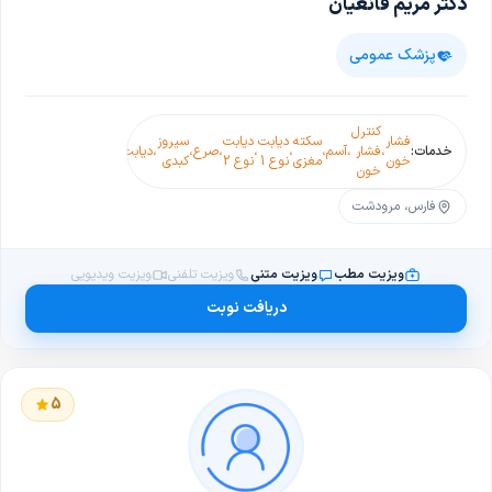
دکتر مریم قانعیان
پزشک عمومی
کنترل
فشار
سکته
دیابت
دیابت
سیروز
خدمات:
،
فشار
،
آسم
،
،
،
،
صرع
،
،
دیابت
،
تیروئید
خون
مغزی
نوع 1
نوع 2
کبدی
خون
فارس، مرودشت
ویزیت مطب
ویزیت متنی
ویزیت تلفنی
ویزیت ویدیویی
دریافت نوبت
5