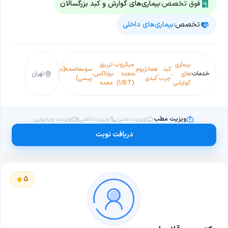
فوق تخصص:
بیماری‌های گوارش و کبد بزرگسالان
تخصص:
بیماری‌های داخلی
بیماری
میکروب
تزریق
سنگ
کبد
همانژیوم
سوءهاضمه(دیس
فیبرواسکن
خدمات:
های
،
،
،
معده
،
بوتاکس
،
،
تهران
،
کیسه
،
یب
چرب
کبدی
پیسی)
کبد
گوارشی
(UBT)
معده
صفرا
ویزیت مطب
ویزیت متنی
ویزیت تلفنی
ویزیت ویدیویی
دریافت نوبت
5