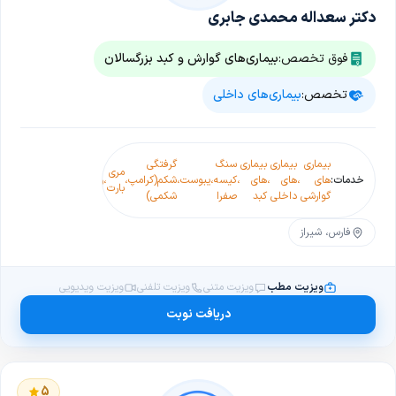
دکتر سعداله محمدی جابری
فوق تخصص:
بیماری‌های گوارش و کبد بزرگسالان
تخصص:
بیماری‌های داخلی
التهاب
بیماری
بیماری
بیماری
سنگ
گرفتگی
سرطان
مری
بی
کیسه
خدمات:
های
،
های
،
های
،
کیسه
،
یبوست
،
شکم(کرامپ
،
،
روده
،
،
بارت
اشتهایی
صفرا(کوه
گوارشی
داخلی
کبد
صفرا
شکمی)
بزرگ
سیستیت
فارس، شیراز
ویزیت مطب
ویزیت متنی
ویزیت تلفنی
ویزیت ویدیویی
دریافت نوبت
5