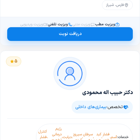
فارس، شیراز
ویزیت مطب
ویزیت متنی
ویزیت تلفنی
ویزیت ویدیویی
دریافت نوبت
5
دکتر حبیب اله محمودی
تخصص:
بیماری‌های داخلی
رژیم
کنترل
فشار
کبد
سرطان
سیروز
درمانی
خدمات:
آسم
،
،
،
،
،
دیابت
،
،
فشار