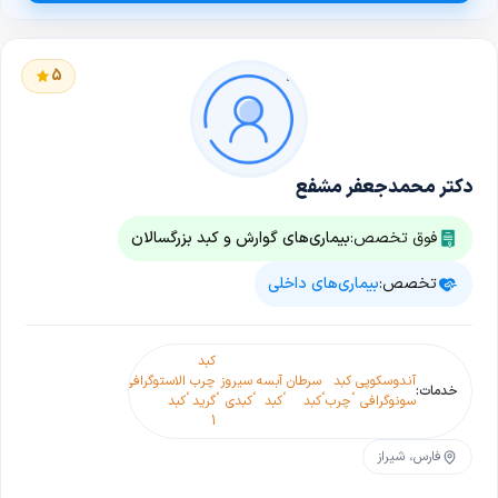
5
دکتر محمدجعفر مشفع
فوق تخصص:
بیماری‌های گوارش و کبد بزرگسالان
تخصص:
بیماری‌های داخلی
کبد
کبد
کبد
کبد
پولیپ
آندوسکوپی
کبد
سرطان
آبسه
سیروز
چرب
الاستوگرافی
چرب
چرب
چرب
(جراح
خدمات:
،
،
،
،
،
،
،
،
،
،
سونوگرافی
چرب
کبد
کبد
کبدی
گرید
کبد
گرید
گرید
گرید
برداش
1
2
3
4
پولیپ
فارس، شیراز