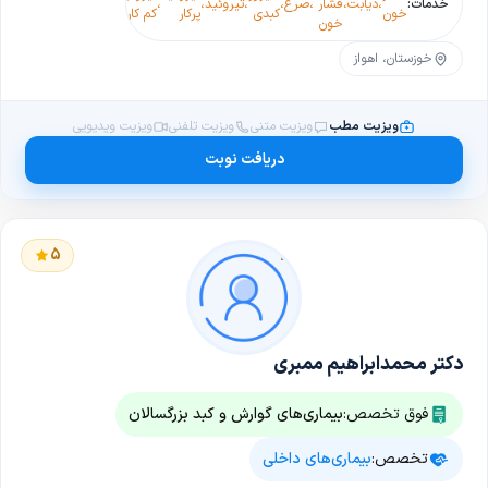
خدمات:
،
دیابت
،
فشار
،
صرع
،
،
تیروئید
،
،
خون
کبدی
پرکار
کم کار
خون
خوزستان، اهواز
ویزیت مطب
ویزیت متنی
ویزیت تلفنی
ویزیت ویدیویی
دریافت نوبت
5
دکتر محمدابراهیم ممبری
فوق تخصص:
بیماری‌های گوارش و کبد بزرگسالان
تخصص:
بیماری‌های داخلی