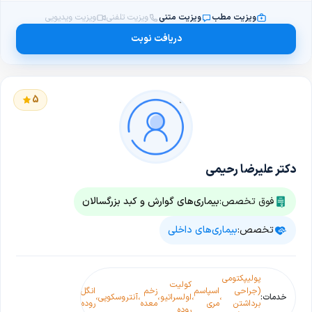
ویزیت مطب
ویزیت متنی
ویزیت تلفنی
ویزیت ویدیویی
دریافت نوبت
5
دکتر علیرضا رحیمی
فوق تخصص:
بیماری‌های گوارش و کبد بزرگسالان
تخصص:
بیماری‌های داخلی
پولیپکتومی
کبد
کبد
کب
کولیت
زخم
(جراحی
اسپاسم
زخم
انگل
کبد
چرب
چرب
چ
خدمات:
،
،
اولسراتیو
،
،
آنتروسکوپی
،
،
اثنی
،
،
،
،
برداشتن
مری
معده
روده
چرب
گرید
گرید
گر
روده
عشر