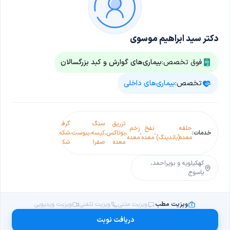
دکتر سید ابراهیم موسوی
فوق تخصص:
بیماری‌های گوارش و کبد بزرگسالان
تخصص:
بیماری‌های داخلی
الت
تزریق
سنگ
گرفتگی
حلقه
نفخ
زخم
مری
بی
کی
خدمات:
،
،
،
بوتاکس
،
کیسه
،
یبوست
،
شکم(کرامپ
،
،
،
معده(باندینگ)
معده
معده
بارت
اشتهایی
صفر
معده
صفرا
شکمی)
سی
کهکیلویه و بویراحمد،
یاسوج
ویزیت مطب
ویزیت متنی
ویزیت تلفنی
ویزیت ویدیویی
دریافت نوبت