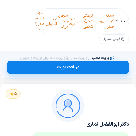
التهاب
سنگ
گرفتگی
سرطان
مری
بی
کیسه
همانژیوم
سوءهاضم
خدمات:
کیسه
،
یبوست
،
شکم(کرامپ
،
،
روده
،
،
،
،
بارت
اشتهایی
صفرا(کوه
کبدی
پیسی)
صفرا
شکمی)
بزرگ
سیستیت)
فارس، شیراز
ویزیت مطب
ویزیت متنی
ویزیت تلفنی
ویزیت ویدیویی
دریافت نوبت
5
دکتر ابوالفضل نمازی