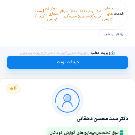
بیمار
بیماری
خونریزی
بیماری
های
کبد
ورم معده
نفخ
سرطان
آبسه
سیروز
خدمات:
های
،
،
،
،
،
مجاری
،
،
،
گواتر
،
های
،
گوارش
چرب
(گاستریت)
معده
کبد
کبد
کبدی
گوارشی
گوارشی
کبد
در
کودکا
فارس، شیراز
ویزیت مطب
ویزیت متنی
ویزیت تلفنی
ویزیت ویدیویی
دریافت نوبت
4
دکتر سید محسن دهقانی
فوق تخصص:
بیماری‌های گوارش کودکان