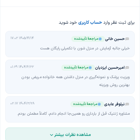
بیمه تجارت نو
آدرس و شماره تماس
فارس، شیراز، خیابان معدل شرقی، کوچه ۵، جنب آموزش و پرورش کل
برای ثبت نظر وارد
حساب کاربری
خود شوید
071-3230**** | 071-3230**** | 071-3233**** | 071-3234****
آزمایشگاه آریانا؛ دقت بالا، پاسخ سریع، و آرامش خاطر بیماران
1405/4/14 17:02
حسین خانی
مراجعهٔ تأییدشده
خیلی جالبه آزمایش در منزل شون با تکمیلی رایگان هست
1404/6/22 01:29
امیرحسین ایزدیان
مراجعهٔ تأییدشده
ویزیت پزشک و نمونه‌گیری در منزل داشتن همه خانواده مریض بودن
بهترین روش ویزیته
1404/3/28 02:17
نیلوفر عابدی
مراجعهٔ تأییدشده
مشاوره ژنتیک قبل از بارداری رو همین‌جا انجام دادم، کاملاً مطمئن بودم.
مشاهده نظرات بیشتر