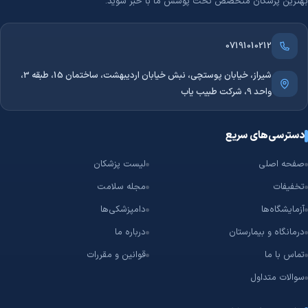
بهترین پزشکان متخصص تحت پوشش ما با خبر شوید.
07191010212
شیراز، خیابان پوستچی، نبش خیابان اردیبهشت، ساختمان 15، طبقه 3،
واحد 9، شرکت طبیب یاب
دسترسی‌های سریع
صفحه اصلی
لیست پزشکان
تخفیفات
مجله سلامت
آزمایشگاه‌ها
دامپزشکی‌ها
درمانگاه و بیمارستان
درباره ما
تماس با ما
قوانین و مقررات
سوالات متداول