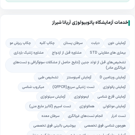
خدمات آزمایشگاه پاتوبیولوژی آریانا شیراز
آزمایش خون
دیابت
سرطان پستان
چکاپ کلیه
چکاپ ریزش مو
بیماری های مقاربتی STD
مشاوره قبل از ازدواج
مشاوره ژنتیک بارداری
تشخیص‌های قبل از تولد جنین (نتایج حاصل از مشکلات سونوگرافی و تست‌های
غربالگری مادر)
آزمایش ویتامین D
آزمایش آمینوسنتز
تشخیص طبی
آزمایش پاتولوژی
تست ژنتیکی سریع(QFPCR)
میکروب شناسی
آزمایش قارچ شناسی
ایمونولوژی
آزمایش سیتولوژی
آزمایش مولکولی
هماتولوژی
تست اسپرم (آنالیز مایع منی)
تست ادرار
انجام تست‌های غربالگری
سرطان معده
هورمون شناسی فوق تخصصی
بیوشیمی بالینی فوق تخصصی