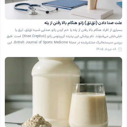
علت صدا دادن (تق‌تق) زانو هنگام بالا رفتن از پله
بسیاری از افراد هنگام بالا رفتن از پله یا خم کردن زانو صدایی شبیه تق‌تق، ترق یا
خش‌خش می‌شنوند. نام پزشکی این پدیده کرپیتوس زانو (Knee Crepitus) است. طبق
بررسی سیستماتیک منتشرشده در مجلهٔ British Journal of Sports Medicine، این
صدا در حدود ۳۶ درصد از افراد کاملاً سالم و بدون درد نیز دیده می‌شود […]
08 مرداد 1405