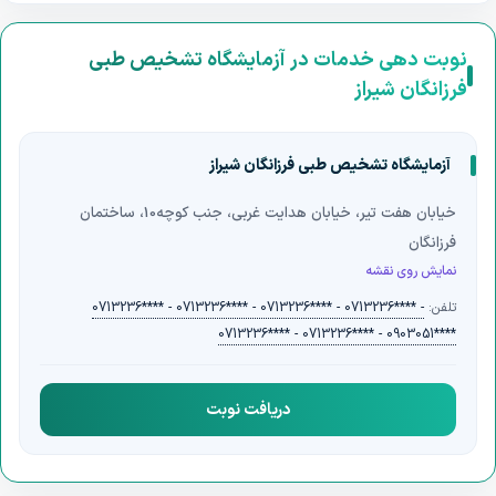
چکاپ زنان
مشاوره ژنتیک قبل از بارداری
چکاپ کودکان
نوبت دهی خدمات در آزمایشگاه تشخیص طبی
چکاپ کودکان ( از 6 ماه تا 2 سال )
چکاپ مردان
فرزانگان شیراز
تست کرونا در منزل
آزمایشگاه تشخیص طبی فرزانگان شیراز
خیابان هفت تیر، خیابان هدایت غربی، جنب کوچه10، ساختمان
فرزانگان
نمایش روی نقشه
تلفن:
0713236**** - 0713236**** - 0713236**** - 0713236**** -
0713236**** - 0713236**** - 0903051****
دریافت نوبت