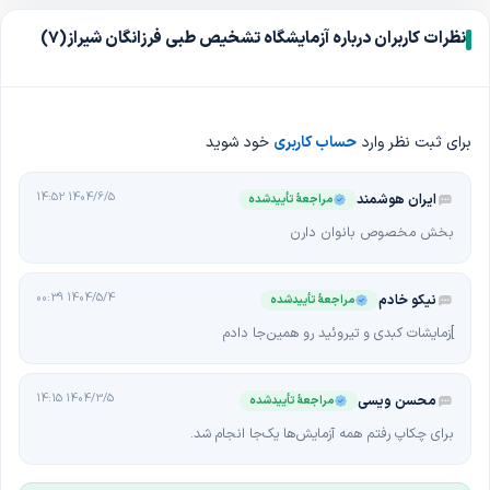
آزمایش پاتولوژی
نظرات کاربران درباره آزمایشگاه تشخیص طبی فرزانگان شیراز
(7)
آزمایش پی سی آر
نمونه گیری در منزل
ساعت کاری و شیفت آزمایشگاه تشخیص طبی فرزانگان
برای ثبت نظر وارد
حساب کاربری
خود شوید
ساعت کاری
:
همه‌روزه از شنبه تا چهارشنبه
: 6
صبح تا
21:30
شب
پنج‌شنبه‌ها
: 6
صبح تا
19
بعد از ظهر
1404/6/5 14:52
ایران هوشمند
مراجعهٔ تأییدشده
نوبت‌گیری آنلاین آزمایشگاه تشخیص طبی فرزانگان
بخش مخصوص بانوان دارن
برای صرفه‌جویی در زمان و جلوگیری از انتظار، از طریق سایت طبیب‌یاب وارد
پروفایل آزمایشگاه تشخیص طبی فرزانگان شوید و نوبت خود را به صورت
1404/5/4 00:39
نیکو خادم
مراجعهٔ تأییدشده
آنلاین رزرو کنید
.
]زمایشات کبدی و تیروئید رو همین‌جا دادم
همچنین امکان درخواست نمونه‌گیری در منزل برای رفاه بیشتر شما فراهم است
.
آدرس و اطلاعات تماس آزمایشگاه تشخیص طبی فرزانگان
1404/3/5 14:15
محسن ویسی
مراجعهٔ تأییدشده
آدرس
:
فارس، شیراز، خیابان هفت تیر، خیابان هدایت غربی، جنب کوچه10،
برای چکاپ رفتم همه آزمایش‌ها یک‌جا انجام شد.
ساختمان فرزانگان
تلفن: 0713236**** – 0713236**** - 0903051****