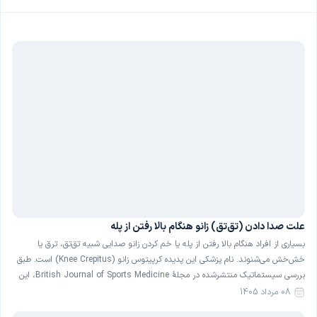
علت صدا دادن (تق‌تق) زانو هنگام بالا رفتن از پله
بسیاری از افراد هنگام بالا رفتن از پله یا خم کردن زانو صدایی شبیه تق‌تق، ترق یا
خش‌خش می‌شنوند. نام پزشکی این پدیده کرپیتوس زانو (Knee Crepitus) است. طبق
بررسی سیستماتیک منتشرشده در مجلهٔ British Journal of Sports Medicine، این
صدا در حدود ۳۶ درصد از افراد کاملاً سالم و بدون درد نیز دیده می‌شود […]
08 مرداد 1405