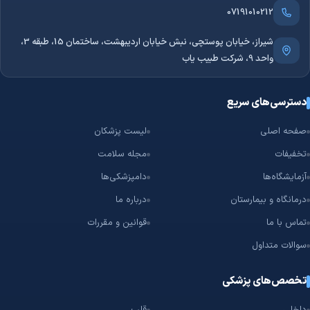
نشانه‌های یک آزمایشگاه حرفه‌ای است. این ویژگی به شما کمک می‌کند
07191010212
بدون مراجعهٔ مجدد، نتیجهٔ چکاپ مردان را مشاهده و برای ادامهٔ
شیراز، خیابان پوستچی، نبش خیابان اردیبهشت، ساختمان 15، طبقه 3،
درمان اقدام کنید.
واحد 9، شرکت طبیب یاب
چگونه همین حالا برای چکاپ مردان نوبت بگیریم؟
اگر به خدمات چکاپ مردان نیاز دارید، زمان را از دست ندهید. در
دسترسی‌های سریع
طبیب‌یاب می‌توانید لیست برترین آزمایشگاه‌های این حوزه را مشاهده
صفحه اصلی
لیست پزشکان
کنید، آن‌ها را از نظر آدرس، بیمه و خدمات مقایسه کنید و تنها با چند
تخفیفات
مجله سلامت
کلیک، نوبت حضوری یا نمونه‌گیری در منزلِ بهترین آزمایشگاه چکاپ
مردان را به‌صورت کاملاً آنلاین رزرو کنید.
آزمایشگاه‌ها
دامپزشکی‌ها
درمانگاه و بیمارستان
درباره ما
تماس با ما
قوانین و مقررات
سوالات متداول
تخصص‌های پزشکی