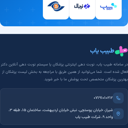
طبیب یاب
در سامانه طبیب‌ یاب، نوبت دهی اینترنتی پزشکان یا سیستم نوبت دهی آنلاین دکتر
فعال شده است. شما می‌توانید از همین طریق با مراجعه به بخش لیست پزشکان از
بهترین پزشکان متخصص تحت پوشش ما با خبر شوید.
07191010212
شیراز، خیابان پوستچی، نبش خیابان اردیبهشت، ساختمان 15، طبقه 3،
واحد 9، شرکت طبیب یاب