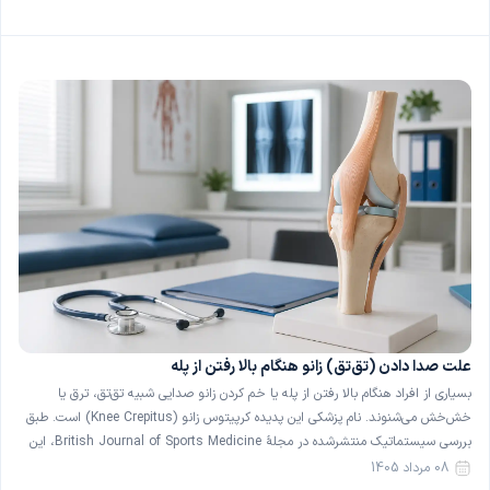
علت صدا دادن (تق‌تق) زانو هنگام بالا رفتن از پله
بسیاری از افراد هنگام بالا رفتن از پله یا خم کردن زانو صدایی شبیه تق‌تق، ترق یا
خش‌خش می‌شنوند. نام پزشکی این پدیده کرپیتوس زانو (Knee Crepitus) است. طبق
بررسی سیستماتیک منتشرشده در مجلهٔ British Journal of Sports Medicine، این
صدا در حدود ۳۶ درصد از افراد کاملاً سالم و بدون درد نیز دیده می‌شود […]
08 مرداد 1405