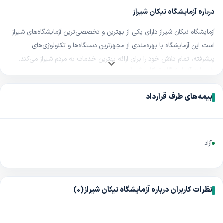
درباره آزمایشگاه نیکان شیراز
آزمایشگاه نیکان شیراز دارای یکی از بهترین و تخصصی‌ترین آزمایشگاه‌های شیراز
است این آزمایشگاه با بهره‌مندی از مجهزترین دستگاه‌ها و تکنولوژی‌های
پیشرفته، تمام تلاش خود را برای ارائه بهترین خدمات به مردم شیراز می‌کند
.
خدمات آزمایشگاه نیکان شیراز
خدمات آزمایشگاه نیکان شیراز آزمایش خون، دیابت، آزمایشات کبدی، چکاپ
بیمه‌های طرف قرارداد
کلیه، بیماری های مقاربتی
STD
، انجام تست کرونا، آزمایش پاتولوژی، تست
ادرار، تیروئید، چکاپ زنان، چکاپ مردان، پاپ اسمیر، آزمایش
HPV
میباشند
آزمایشگاه نیکان شیراز با چه بیمه هایی طرف قرارداد است؟
آزاد
طرف قرارداد با عموم بیمه‌های درمانی است
.
چگونه از آزمایشگاه نیکان شیراز نوبت بگیریم؟
شما به راحتی میتوانید در سریع ترین زمان ممکن از طریق پروفایل آزمایشگاه
نظرات کاربران درباره آزمایشگاه نیکان شیراز
(0)
نیکان شیراز، در سایت طبیب یاب از نزدیک ترین نوبت خالی آزمایشگاه مطلع
شوید و بدون نیاز به مراجعه حضوری نوبت خود را به صورت آنلاین از طریق
سایت طبیب یاب رزرو کنید
.