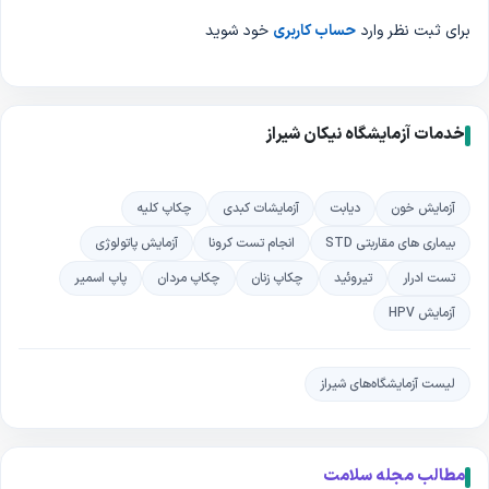
آدرس آزمایشگاه نیکان شیراز کجاست؟
برای ثبت نظر وارد
حساب کاربری
خود شوید
بلوارامیرکبیر، بلوار والفجر،جنب میدان مطالعه
تلفن آزمایشگاه نیکان شیراز چیست ؟
خدمات آزمایشگاه نیکان شیراز
0713832****
بهره مندی از خدمات با کیفیت، دقت بالا، و برخورداری از
جدیدترین تجهیزات، تجربه ای آسوده برای بیماران عزیز به ارمغان می‌آورد و
آزمایشگاه را به یکی از بهترین مراکز در شیراز تبدیل کرده است
.
آزمایش خون
دیابت
آزمایشات کبدی
چکاپ کلیه
بیماری های مقاربتی STD
انجام تست کرونا
آزمایش پاتولوژی
تست ادرار
تیروئید
چکاپ زنان
چکاپ مردان
پاپ اسمیر
آزمایش HPV
لیست آزمایشگاه‌های شیراز
مطالب مجله سلامت