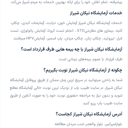
پیشرفته، تمام تلاش خود را برای ارائه بهترین خدمات به مردم شیراز می‌کند
.
آزمایشگاه نویان تهران
خدمات آزمایشگاه نیکان شیراز
تهران
خدمات آزمایشگاه نیکان شیراز آزمایش خون، دیابت، آزمایشات کبدی، چکاپ
کلیه، بیماری های مقاربتی
STD
، انجام تست کرونا، آزمایش پاتولوژی، تست
آزمایشگاه ژنتیک پزشکی میلاد اراک
ادرار، تیروئید، چکاپ زنان، چکاپ مردان، پاپ اسمیر، آزمایش
HPV
میباشند
اراک
آزمایشگاه نیکان شیراز با چه بیمه هایی طرف قرارداد است؟
آزمایشگاه البرز شیراز
طرف قرارداد با عموم بیمه‌های درمانی است
.
شیراز، نمونه‌گیری در منزل
چگونه از آزمایشگاه نیکان شیراز نوبت بگیریم؟
آزمایشگاه مدیکال صالح گرگان
شما به راحتی میتوانید در سریع ترین زمان ممکن از طریق پروفایل آزمایشگاه
گرگان، نمونه‌گیری در منزل
نیکان شیراز، در سایت طبیب یاب از نزدیک ترین نوبت خالی آزمایشگاه مطلع
آزمایشگاه دکتر جان نثار شیراز
شوید و بدون نیاز به مراجعه حضوری نوبت خود را به صورت آنلاین از طریق
شیراز، نمونه‌گیری در منزل
سایت طبیب یاب رزرو کنید
.
آدرس آزمایشگاه نیکان شیراز کجاست؟
آزمایشگاه درمانگاه محمدی شیراز
شیراز
بلوارامیرکبیر، بلوار والفجر،جنب میدان مطالعه