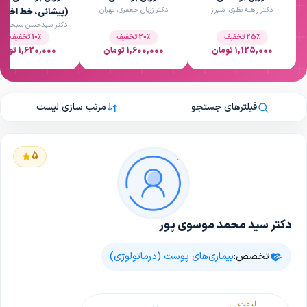
دکتر راهله نظری، شیراز
دکتر زریان جعفری، تهران
(پیشانی، خط اخم و
دکتر سیدحسن سبحانی، ش
چشم) با برند مصپ
25٪ تخفیف
20٪ تخفیف
10٪ تخفیف
1,125,000 تومان
1,600,000 تومان
1,620,000 تومان
فیلترهای جستجو
مرتب سازی لیست
5
دکتر سید محمد موسوی پور
تخصص:
بیماری‌های پوست (درماتولوژی)
لیفت