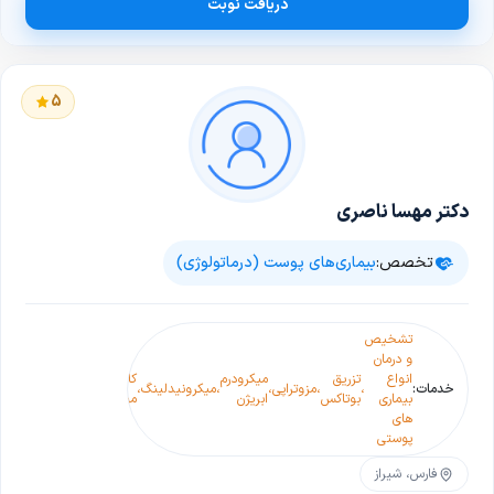
دریافت نوبت
5
دکتر مهسا ناصری
تخصص:
بیماری‌های پوست (درماتولوژی)
تشخیص
و درمان
انواع
تزریق
میکرودرم
کاشت
تزریق
کاشت
خدمات:
،
،
مزوتراپی
،
،
میکرونیدلینگ
،
،
،
،
جوانسا
بیماری
بوتاکس
ابریژن
مو
فیلر
ابرو
های
پوستی
فارس، شیراز