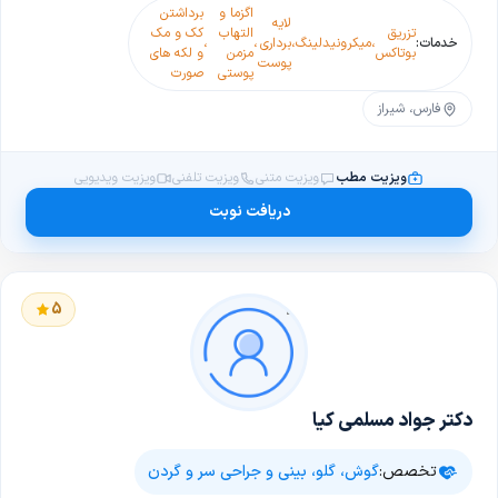
اگزما و
برداشتن
لایه
تزریق
التهاب
کک و مک
خدمات:
،
میکرونیدلینگ
،
برداری
،
،
بوتاکس
مزمن
و لکه های
پوست
پوستی
صورت
فارس، شیراز
ویزیت مطب
ویزیت متنی
ویزیت تلفنی
ویزیت ویدیویی
دریافت نوبت
5
دکتر جواد مسلمی کیا
تخصص:
گوش، گلو، بینی و جراحی سر و گردن