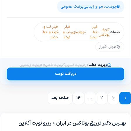
پوست، مو و زیبایی
پزشک عمومی
فیلر
فیلر
فیلر لب و
تزریق
خدمات:
،
خط
،
جوانسازی
،
لب و
،
گونه و خط
بوتاکس
لبخند
گونه
خنده
فارس، شیراز
ویزیت مطب
ویزیت متنی
ویزیت تلفنی
ویزیت ویدیویی
دریافت نوبت
2
3
14
صفحه بعد
...
1
بهترین دکتر تزریق بوتاکس در ایران + رزرو نوبت آنلاین