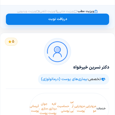
ویزیت مطب
ویزیت متنی
ویزیت تلفنی
ویزیت ویدیویی
دریافت نوبت
5
دکتر نسرین خیرخواه
تخصص:
بیماری‌های پوست (درماتولوژی)
پی
اگزما و
لایه
جوان
لک
مزوتراپی
مزوتراپی
آر
حساسیت
آبرسانی
التهاب
تزریق
خدمات:
،
،
،
،
برداری
،
سازی
،
،
،
های
،
،
مو
پوست
پی
پوستی
پوست
مزمن
بوتاکس
پوست
پوست
پوستی