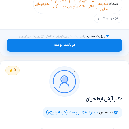
لیفت
تزریق
تزریق
کاشت
تزریق
جراحی
خدمات:
شقیقه
،
،
،
،
،
،
هایفوتراپی
،
پیشانی
بوتاکس
چربی
مو
ژل
پوست
و ابرو
فارس، شیراز
ویزیت مطب
ویزیت متنی
ویزیت تلفنی
ویزیت ویدیویی
دریافت نوبت
5
دکتر آرش ابطحیان
تخصص:
بیماری‌های پوست (درماتولوژی)