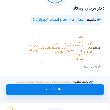
دکتر مرجان اوستاد
تخصص:
بیماری‌های مغز و اعصاب (نورولوژی)
درمان
های
نوار
ام
درمان
مداخله
سکته
وزوز
غش
خدمات:
مغز
،
،
،
اس
،
اختلال
،
افسردگی
،
،
،
پارکینسون
،
سرگیج
ای
مغزی
گوش
(سنکوپ)
(EEG)
(MS)
خواب
ستون
فقرات
فارس، شیراز
ویزیت مطب
ویزیت متنی
ویزیت تلفنی
ویزیت ویدیویی
دریافت نوبت