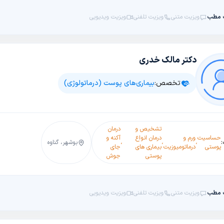
 مطب
ویزیت متنی
ویزیت تلفنی
ویزیت ویدیویی
دکتر مالک خدری
تخصص:
بیماری‌های پوست (درماتولوژی)
تشخیص و
درمان
حساسیت
ورم و
درمان انواع
آکنه و
،
،
،
بوشهر، گناوه
پوستی
درماتومیوزیت
بیماری های
جای
پوستی
جوش
 مطب
ویزیت متنی
ویزیت تلفنی
ویزیت ویدیویی