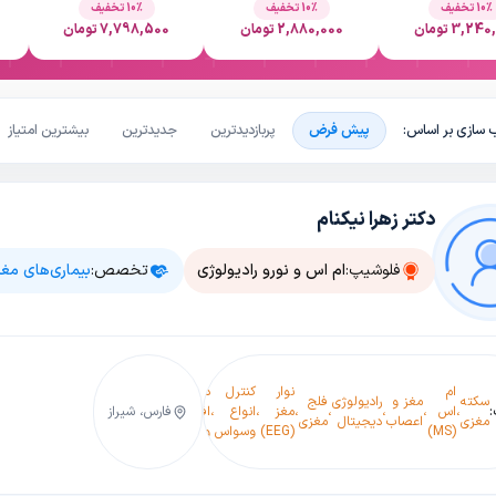
10٪ تخفیف
10٪ تخفیف
10٪ تخفیف
3,24 تومان
2,880,000 تومان
7,798,500 تومان
 سازی بر اساس:
پیش فرض
پربازدیدترین
جدیدترین
بیشترین امتیاز
دکتر زهرا نیکنام
فلوشیپ:
ام اس و نورو رادیولوژی
تخصص:
بیماری‌های مغز
کنترل و
نوار
ام
نوار
کنترل
درمان
درمان
سکته
مغز و
رادیولوژی
فلج
آلزایمر
عصب
،
اس
،
،
،
،
مغز
،
انواع
،
افسردگی
،
تشنج
،
فارس، شیراز
،
،
اختلا
مغزی
اعصاب
دیجیتال
مغزی
(فراموشی)
چشم
(MS)
(EEG)
وسواس
و
دو قط
(VEP)
اضطراب