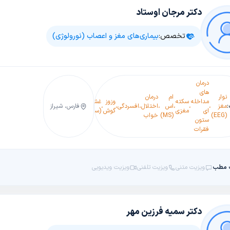
دکتر مرجان اوستاد
تخصص:
بیماری‌های مغز و اعصاب (نورولوژی)
درمان
های
نوار
ام
درمان
مداخله
سکته
وزوز
غش
آلزایمر
مغز
،
،
،
اس
،
اختلال
،
افسردگی
،
،
،
پارکینسون
،
فارس، شیراز
سرگیجه
،
تشنج
،
ای
مغزی
گوش
(سنکوپ)
(فرام
(EEG)
(MS)
خواب
ستون
فقرات
 مطب
ویزیت متنی
ویزیت تلفنی
ویزیت ویدیویی
دکتر سمیه فرزین مهر