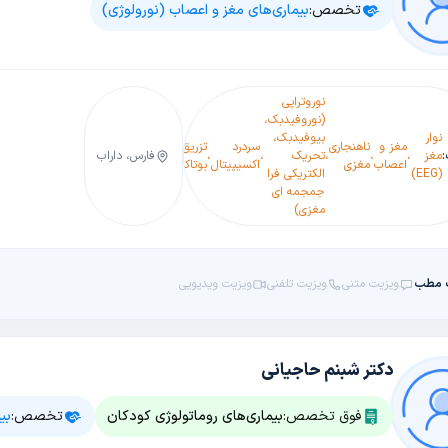
تخصص:
بیماری‌های مغز و اعصاب (نورولوژی)
نوروتراپی
(نوروفیدبک،
کنترل و
نوار
بیوفیدبک،
درمان
ام
مغز و
ناهنجاری
سردرد
تزریق
تیک
سکته
مغز
،
،
،
تحریک
،
،
،
افسردگی
،
فارس، داراب
،
،
تشنج
،
اس
،
اعصاب
مغزی
اکسیپیتال
بوتاکس
عصبی
مغزی
(EEG)
الکتریکی فرا
و
(MS)
جمجمه ای
اضطراب
مغزی)
 مطب
ویزیت متنی
ویزیت تلفنی
ویزیت ویدیویی
دکتر شبنم حاجیانی
فوق تخصص:
بیماری‌های روماتولوژی کودکان
تخصص:
بی