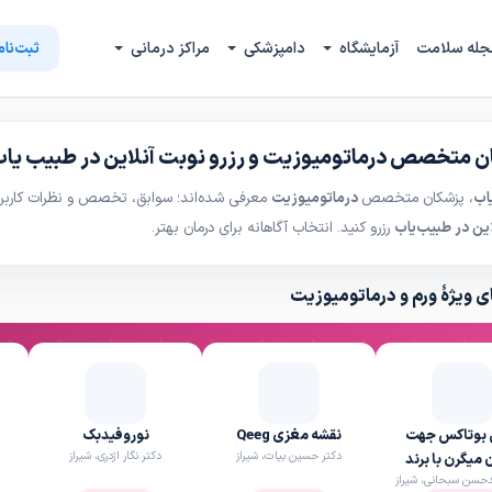
جله سلامت
آزمایشگاه
دامپزشکی
مراکز درمانی
ثبت‌نام
ن متخصص درماتومیوزیت و رزرو نوبت آنلاین در طبیب یا
اب
، پزشکان متخصص
درماتومیوزیت
معرفی شده‌اند؛ سوابق، تخصص و نظرات کاربرا
ین در طبیب‌یاب
رزرو کنید. انتخاب آگاهانه برای درمان بهتر.
 ویژهٔ ورم و درماتومیوزیت
ق بوتاکس جهت
نقشه مغزی Qeeg
نوروفیدبک
دکتر حسین بیات، شیراز
دکتر نگار اژدری، شیراز
 میگرن با برند
دحسن سبحانی، شیراز
مصپورت