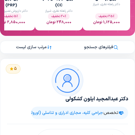
دکتر راهله نظری، شیراز
(PRP)
CC)
دکتر راهله نظری، شیراز
دکتر داریوش نصیری، شی
25٪ تخفیف
20٪ تخفیف
5٪ تخفیف
1,125,000 تومان
248,000 تومان
2,850,000 تومان
فیلترهای جستجو
مرتب سازی لیست
5
دکتر عبدالمجید ایلون کشکولی
تخصص:
جراحی کلیه، مجاری ادراری و تناسلی (اورولوژی)