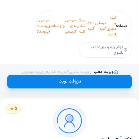
کلیه
سنگ
جراحی
جراحی برداشتن
عفونت
و
نارسایی
سنگ
سنگ
اخت
خدمات:
،
،
،
شکنی
،
های
،
پروستات
،
پروستات
،
ادراری
،
،
مجاری
کلیه
کلیه
حالب
نع
کلیه
ترمیمی
(پروستاتکتومی)
در زنان
ادراری
کهکیلویه و بویراحمد،
یاسوج
ویزیت مطب
ویزیت متنی
ویزیت تلفنی
ویزیت ویدیویی
دریافت نوبت
5