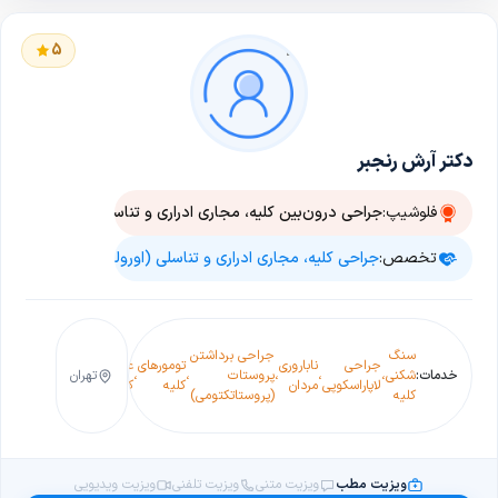
5
دکتر آرش رنجبر
فلوشیپ:
جراحی درون‌بین کلیه، مجاری ادراری و تناسلی (اندویورولوژی)
تخصص:
جراحی کلیه، مجاری ادراری و تناسلی (اورولوژی)
سنگ
جراحی برداشتن
جراحی
ناباروری
تومورهای
عفونت
خدمات:
شکنی
،
،
،
پروستات
،
،
تهران
،
ادراردرد
لاپاراسکوپی
مردان
کلیه
کلیه(پیلونفریت)
کلیه
(پروستاتکتومی)
ویزیت مطب
ویزیت متنی
ویزیت تلفنی
ویزیت ویدیویی