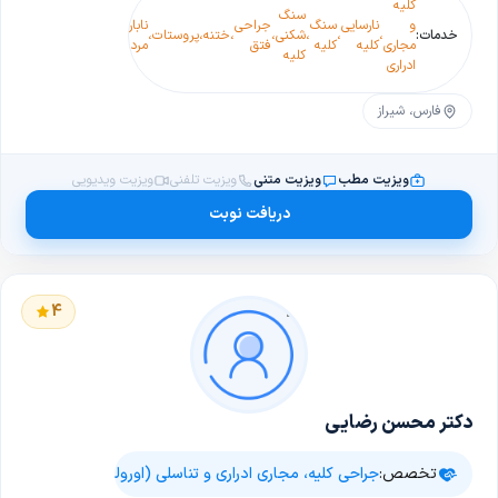
کلیه
سنگ
جراحی برداشتن
عفو
و
نارسایی
سنگ
جراحی
ناباروری
خدمات:
،
،
،
شکنی
،
،
ختنه
،
پروستات
،
،
پروستات
،
ادرا
مجاری
کلیه
کلیه
فتق
مردان
کلیه
(پروستاتکتومی)
در ز
ادراری
فارس، شیراز
ویزیت مطب
ویزیت متنی
ویزیت تلفنی
ویزیت ویدیویی
دریافت نوبت
4
دکتر محسن رضایی
تخصص:
جراحی کلیه، مجاری ادراری و تناسلی (اورولوژی)