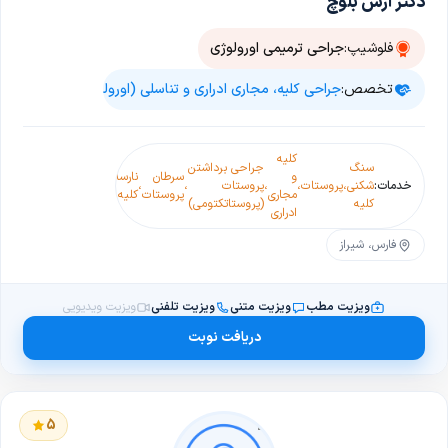
دکتر آرش بلوچ
فلوشیپ:
جراحی ترمیمی اورولوژی
تخصص:
جراحی کلیه، مجاری ادراری و تناسلی (اورولوژی)
کلیه
سنگ
جراحی برداشتن
بیماری
و
سرطان
نارسایی
جراحی
خدمات:
شکنی
،
پروستات
،
،
پروستات
،
،
،
های
،
دیالیز
،
مجاری
پروستات
کلیه
هیدروس
کلیه
(پروستاتکتومی)
کلیه
ادراری
فارس، شیراز
ویزیت مطب
ویزیت متنی
ویزیت تلفنی
ویزیت ویدیویی
دریافت نوبت
5