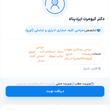
دکتر کیومرث ایزدپناه
تخصص:
جراحی کلیه، مجاری ادراری و تناسلی (اورولوژی)
جراحی
جراحی برداشتن
عفونت
سنگ
اختلالات
آلت
تومورهای
عمل
خدمات:
پروستات
،
ادراری
،
،
،
،
،
حالب
نعوظ
تناسلی
کلیه
واریکوسل(واریکوسلک
(پروستاتکتومی)
در زنان
مردان
فارس، شیراز
ویزیت مطب
ویزیت متنی
ویزیت تلفنی
ویزیت ویدیویی
دریافت نوبت