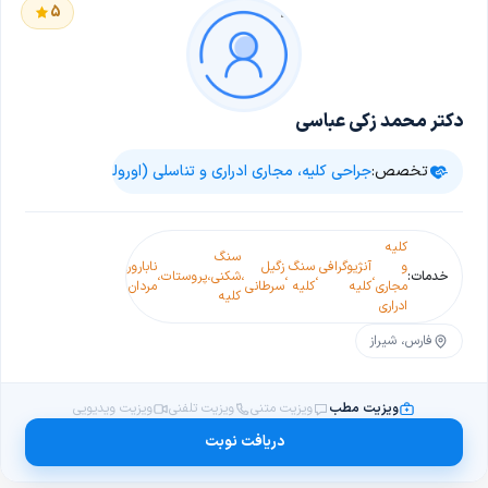
5
دکتر محمد زکی عباسی
تخصص:
جراحی کلیه، مجاری ادراری و تناسلی (اورولوژی)
کلیه
سنگ
جراحی برداشتن
و
آنژیوگرافی
سنگ
زگیل
ناباروری
سنگ
خدمات:
،
،
،
،
شکنی
،
پروستات
،
،
پروستات
،
مجاری
کلیه
کلیه
سرطانی
مردان
حالب
کلیه
(پروستاتکتومی)
ادراری
فارس، شیراز
ویزیت مطب
ویزیت متنی
ویزیت تلفنی
ویزیت ویدیویی
دریافت نوبت