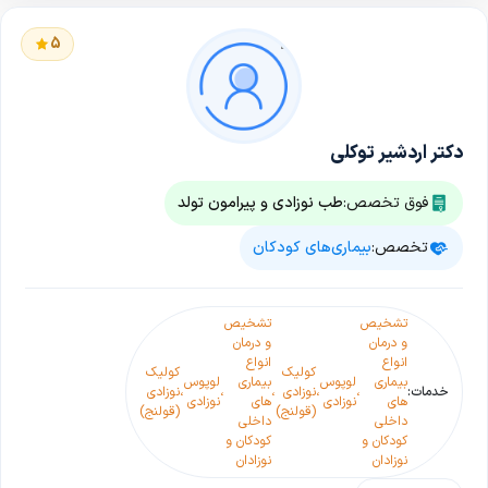
5
دکتر اردشیر توکلی
فوق تخصص:
طب نوزادی و پیرامون تولد
تخصص:
بیماری‌های کودکان
تشخیص
تشخیص
و درمان
و درمان
انواع
انواع
کولیک
کولیک
بیماری
لوپوس
بیماری
لوپوس
خدمات:
،
،
نوزادی
،
،
،
نوزادی
های
نوزادی
های
نوزادی
(قولنج)
(قولنج)
داخلی
داخلی
کودکان و
کودکان و
نوزادان
نوزادان