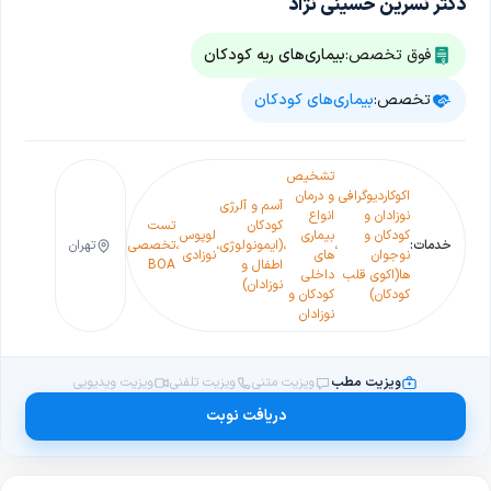
دکتر نسرین حسینی نژاد
فوق تخصص:
بیماری‌های ریه کودکان
تخصص:
بیماری‌های کودکان
تشخیص
اکوکاردیوگرافی
و درمان
آسم و آلرژی
نوزادان و
انواع
کودکان
تست
کودکان و
بیماری
لوپوس
خدمات:
،
،
(ایمونولوژی
،
،
تخصصی
تهران
نوجوان
های
نوزادی
اطفال و
BOA
ها(اکوی قلب
داخلی
نوزادان)
کودکان)
کودکان و
نوزادان
ویزیت مطب
ویزیت متنی
ویزیت تلفنی
ویزیت ویدیویی
دریافت نوبت