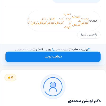
تغذیه
تیروئید
درد
پوست
نوزاد
تب
اسهال
زردی
انفولانزای
لوپوس
خدمات:
،
در
،
،
،
،
،
،
شکم
،
کودکان
و
کودکان
کودکان
کودکان(یرقان)
کودکان
نوزادی
کودکان
کودکان
کودک
فارس، شیراز
ویزیت مطب
ویزیت متنی
ویزیت تلفنی
ویزیت ویدیویی
دریافت نوبت
5
دکتر آویشن محمدی