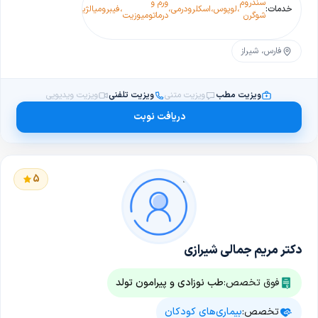
سندروم
ورم و
آفت
خدمات:
،
لوپوس
،
اسکلرودرمی
،
،
فیبرومیالژیا
،
،
عروق خونی
،
کهی
شوگرن
درماتومیوزیت
دهانی
(واسکولیت)
فارس، شیراز
ویزیت مطب
ویزیت متنی
ویزیت تلفنی
ویزیت ویدیویی
دریافت نوبت
5
دکتر مریم جمالی شیرازی
فوق تخصص:
طب نوزادی و پیرامون تولد
تخصص:
بیماری‌های کودکان