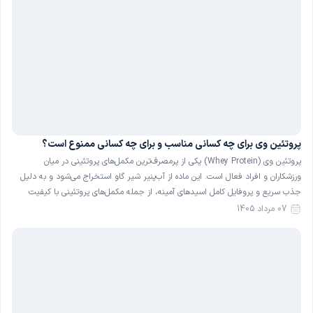
پروتئین وی برای چه کسانی مناسب و برای چه کسانی ممنوع است؟
پروتئین وی (Whey Protein) یکی از پرمصرف‌ترین مکمل‌های پروتئینی در میان
ورزشکاران و افراد فعال است. این ماده از آب‌پنیر شیر گاو استخراج می‌شود و به دلیل
جذب سریع و پروفایل کامل اسیدهای آمینه، از جمله مکمل‌های پروتئینی با کیفیت
شناخته می‌شود. با این حال، پروتئین وی برای همهٔ افراد گزینهٔ بی‌خطری نیست و در
07 مرداد 1405
[…]