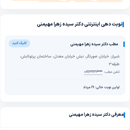
تشخیص و درمان انواع نازایی
جراحی لاپاراسکوپی
درمان اختلالات قاعدگی
مراقبت های دوران یائسگی
پاپ اسمیر
جراحی های زیبایی زنان
هیسترکتومی(عمل برداشتن رحم)
نوبت دهی اینترنتی دکتر سیده زهرا مهیمنی
جراحی سرطان لاپاراسکوپی
لیزر یائسگی
یائسگی زودرس
تنبلی تخمدان (پلی‌کیستیک)
اندومتریوز و درمان با لاپاراسکوپی
مطب دکتر سیده زهرا مهیمنی
دستگاه لاغری RF
شیراز، خیابان صورتگر، نبش خیابان معدل، ساختمان پرتوتابش،
طبقه3
تلفن مطب:
0713231****
اولین نوبت خالی: 19 مرداد
معرفی دکتر سیده زهرا مهیمنی