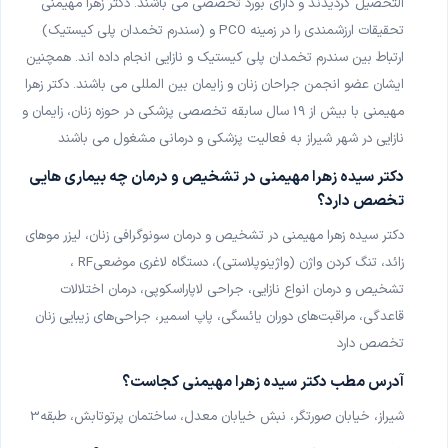
التحصیل گردیدند و دارای بورد تخصصی می باشند. دکتر زهرا مهیمنی
پزشک عمومی
تحقیقات ارزشمندی را در زمینه
PCO
(سندرم تخمدان پلی کیستیک) و
ارتباط بین سندرم تخمدان پلی کیستیک و نازایی انجام داده اند. همچنین
دکتر زهرا رشیدپور
ایشان عضو انجمن جراحان زنان و زایمان بین المللی می باشند. دکتر زهرا
پزشک عمومی
مهیمنی با بیش از 19 سال سابقه تخصصی پزشکی در حوزه زنان، زایمان و
نازایی در شهر شیراز به فعالیت پزشکی و درمانی مشغول می باشند
دکتر مهدی زارع پیشه
پزشک عمومی
دکتر سیده زهرا مهیمنی در تشخیص و درمان چه بیماری هایی
تخصص دارد؟
دکتر مانو ک ملک وارطانیان
پزشک عمومی
دکتر سیده زهرا مهیمنی در تشخیص و درمان سونوگرافی زنان، لیزر موهای
زائد، تنگ کردن واژن (واژینوپلاستی)، دستگاه لاغری موضعی
RF
،
دکتر محمد نکوئیان
تشخیص و درمان انواع نازایی، جراحی لاپاراسکوپی، درمان اختلالات
پزشک عمومی
قاعدگی، مراقبت‌های دوران یائسگی، پاپ اسمیر، جراحی‌های زیبایی زنان
تخصص دارد
دکتر منصور سعادت
بیماری‌های کودکان
آدرس مطب دکتر سیده زهرا مهیمنی کجاست؟
شیراز، خیابان صورتگر، نبش خیابان معدل، ساختمان پرتوتابش، طبقه3