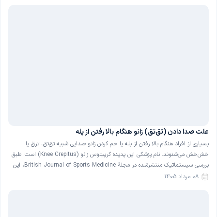
علت صدا دادن (تق‌تق) زانو هنگام بالا رفتن از پله
بسیاری از افراد هنگام بالا رفتن از پله یا خم کردن زانو صدایی شبیه تق‌تق، ترق یا
خش‌خش می‌شنوند. نام پزشکی این پدیده کرپیتوس زانو (Knee Crepitus) است. طبق
بررسی سیستماتیک منتشرشده در مجلهٔ British Journal of Sports Medicine، این
صدا در حدود ۳۶ درصد از افراد کاملاً سالم و بدون درد نیز دیده می‌شود […]
08 مرداد 1405