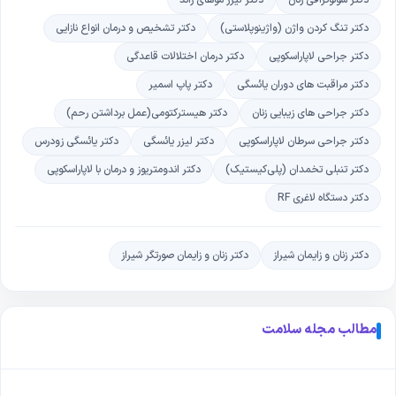
دکتر سونوگرافی زنان
دکتر لیزر موهای زائد
از طریق سایت طبیب یاب رزرو کنید
.
دکتر تنگ کردن واژن (واژینوپلاستی)
دکتر تشخیص و درمان انواع نازایی
هزینه ویزیت
دکتر سیده زهرا مهیمنی چقدر است؟
دکتر جراحی لاپاراسکوپی
دکتر درمان اختلالات قاعدگی
مبلغ ویزیت دکتر سیده زهرا مهیمنی
با توجه به نوع ویزیت متفاوت است.
دکتر مراقبت های دوران یائسگی
دکتر پاپ اسمیر
توجه فرمایید کارمزد سایت از مبلغ ویزیت جدا میباشد
.
دکتر سیده زهرا مهیمنی
با کدام مراکز همکاری میکنند؟
دکتر جراحی های زیبایی زنان
دکتر هیسترکتومی(عمل برداشتن رحم)
دکتر جراحی سرطان لاپاراسکوپی
دکتر لیزر یائسگی
دکتر یائسگی زودرس
دکتر سیده زهرا مهیمنی
با بیمارستان های کوثر، دنا، پارس، ایران، بعثت
دکتر تنبلی تخمدان (پلی‌کیستیک)
دکتر اندومتریوز و درمان با لاپاراسکوپی
همکاری میکنند
دکتر دستگاه لاغری RF
دکتر زنان و زایمان شیراز
دکتر زنان و زایمان صورتگر شیراز
مطالب مجله سلامت