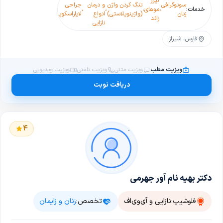
لیزر
درمان
سونوگرافی
تنگ کردن واژن
و درمان
جراحی
های
پاپ
خدمات:
،
موهای
،
،
،
،
اختلالات
،
،
زنان
(واژینوپلاستی)
انواع
لاپاراسکوپی
دوران
اسمی
زائد
قاعدگی
نازایی
یائسگی
فارس، شیراز
ویزیت مطب
ویزیت متنی
ویزیت تلفنی
ویزیت ویدیویی
دریافت نوبت
4
دکتر بهیه نام آور جهرمی
فلوشیپ:
نازایی و آی‌وی‌اف
تخصص:
زنان و زایمان