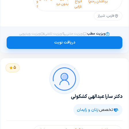
برداشتن رحم)
انواع
و
زنان
زیبایی
بدون درد
د
نازایی
کیست
زنان
فارس، شیراز
ویزیت مطب
ویزیت متنی
ویزیت تلفنی
ویزیت ویدیویی
دریافت نوبت
5
دکتر سارا عبدالهی کشکولی
تخصص:
زنان و زایمان