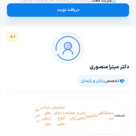
ویزیت مطب
ویزیت متنی
ویزیت تلفنی
ویزیت ویدیویی
دریافت نوبت
1
دکتر میترا منصوری
تخصص:
زنان و زایمان
تشخیص
جراحی
صدای
درمان
عفونت
زگیل
سونوگرافی
زنان و
معاینه
و درمان
های
زنانه
اختلا
خدمات:
،
ناباروری
،
،
،
،
،
ادراری
،
،
تناسلی
،
زنان
مامایی
زنان
انواع
زیبایی
در
کف ل
در زنان
زنان
نازایی
زنان
مردان
در زنا