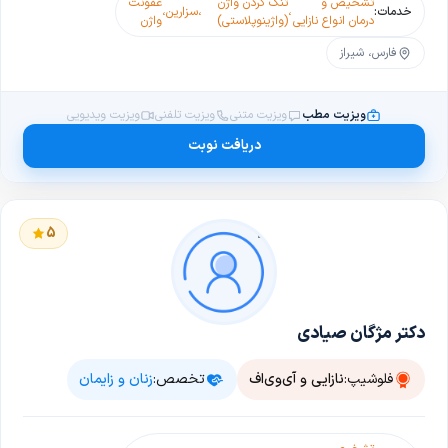
تشخیص و
تنگ کردن واژن
عفونت
خدمات:
،
،
سزارین
،
درمان انواع نازایی
(واژینوپلاستی)
واژن
فارس، شیراز
ویزیت مطب
ویزیت متنی
ویزیت تلفنی
ویزیت ویدیویی
دریافت نوبت
5
دکتر مژگان صیادی
فلوشیپ:
نازایی و آی‌وی‌اف
تخصص:
زنان و زایمان