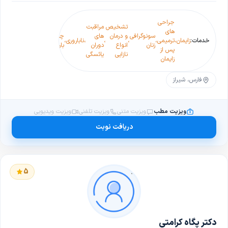
جراحی
تشخیص
مراقبت
های
معاینه واژن و
سونوگرافی
و درمان
های
چکاپ
یائس
خدمات:
زایمان
،
ترمیمی
،
،
،
،
ناباروری
،
،
لگن
،
زنان
انواع
دوران
بارداری
زودر
پس از
(کولپوسکوپی)
نازایی
یائسگی
زایمان
فارس، شیراز
ویزیت مطب
ویزیت متنی
ویزیت تلفنی
ویزیت ویدیویی
دریافت نوبت
5
دکتر پگاه کرامتی