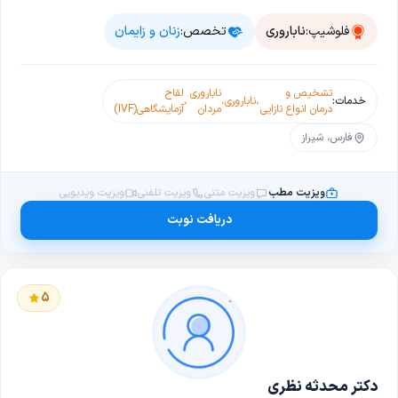
فلوشیپ:
ناباروری
تخصص:
زنان و زایمان
تشخیص و
ناباروری
لقاح
خدمات:
،
ناباروری
،
،
درمان انواع نازایی
مردان
آزمایشگاهی(IVF)
فارس، شیراز
ویزیت مطب
ویزیت متنی
ویزیت تلفنی
ویزیت ویدیویی
دریافت نوبت
5
دکتر محدثه نظری