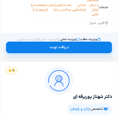
تشخیص
و درمان
جراحی
هیسترکتومی(عمل
سونوهیستروگرام
خدمات:
،
،
،
انواع
لاپاراسکوپی
برداشتن رحم)
(سونودرآب)
نازایی
فارس، شیراز
ویزیت مطب
ویزیت متنی
ویزیت تلفنی
ویزیت ویدیویی
دریافت نوبت
5
دکتر شهناز پوربرفه ای
تخصص:
زنان و زایمان