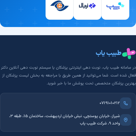
3. تسلط بر جدیدترین متدهای درمانی روز دنیا
علم پزشکی هر روز در حال تکامل است. پزشکی که دانش خود را در زمینه
تشخیص و درمان انواع نازایی به‌روز نگه می‌دارد، می‌تواند به‌جای
روش‌های قدیمی، از تکنیک‌های مدرن‌تر، سریع‌تر و کم‌عارضه‌تر برای درمان
شما استفاده کند.
4. اخلاق حرفه‌ای و ارتباط صمیمانه با بیمار
طبیب یاب
تخصص علمی به‌تنهایی کافی نیست؛ بهترین پزشکان، شنوندگان خوبی
در سامانه طبیب‌ یاب، نوبت دهی اینترنتی پزشکان یا سیستم نوبت دهی آنلاین دکتر
هم هستند. یک دکتر حرفه‌ای و دلسوز، با حوصله به صحبت‌ها و نگرانی‌های
فعال شده است. شما می‌توانید از همین طریق با مراجعه به بخش لیست پزشکان از
شما گوش می‌دهد، روند درمان تشخیص و درمان انواع نازایی را به زبان
بهترین پزشکان متخصص تحت پوشش ما با خبر شوید.
ساده برایتان توضیح می‌دهد و به تمام سوالاتتان پاسخ می‌دهد تا استرس
شما را به حداقل برساند.
07191010212
5. رضایت بالای بیماران قبلی (سند اعتبار پزشک)
شیراز، خیابان پوستچی، نبش خیابان اردیبهشت، ساختمان 15، طبقه 3،
هیچ تبلیغی بهتر از رضایت بیماران نیست. بررسی نظرات و تجربه‌های
واحد 9، شرکت طبیب یاب
واقعی مراجعین قبلی، یکی از مطمئن‌ترین راه‌ها برای شناخت بهترین دکتر
تشخیص و درمان انواع نازایی است. این نظرات به شما نشان می‌دهند که