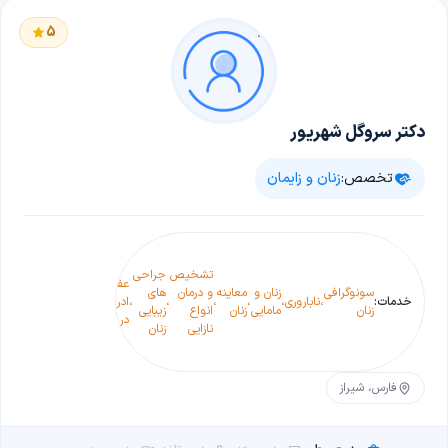
5
دکتر سروگل شهریور
تخصص:
زنان و زایمان
تشخیص
جراحی
عفونت
معاینه واژن و
سونوگرافی
زنان و
معاینه
و درمان
های
معای
خدمات:
،
ناباروری
،
،
،
،
،
ادراری
،
لگن
،
زنان
مامایی
زنان
انواع
زیبایی
سینه
در زنان
(کولپوسکوپی)
نازایی
زنان
فارس، شیراز