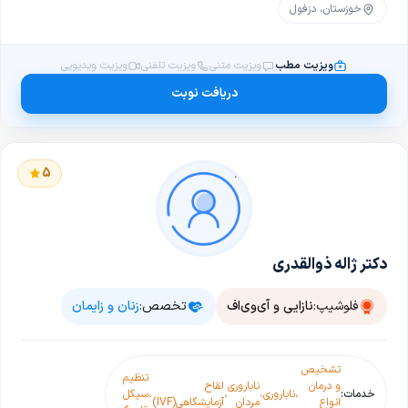
خوزستان، دزفول
ویزیت مطب
ویزیت متنی
ویزیت تلفنی
ویزیت ویدیویی
دریافت نوبت
5
دکتر ژاله ذوالقدری
فلوشیپ:
نازایی و آی‌وی‌اف
تخصص:
زنان و زایمان
تشخیص
تنظیم
و درمان
ناباروری
لقاح
خدمات:
،
ناباروری
،
،
،
سیکل
انواع
مردان
آزمایشگاهی(IVF)