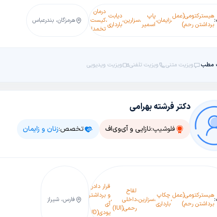
درمان
هیسترکتومی(عمل
پاپ
دیابت
،
زایمان
،
،
سزارین
،
،
کیست
هرمزگان، بندرعباس
برداشتن رحم)
اسمیر
بارداری
تخمدان
 مطب
ویزیت متنی
ویزیت تلفنی
ویزیت ویدیویی
دکتر فرشته بهرامی
فلوشیپ:
نازایی و آی‌وی‌اف
تخصص:
زنان و زایمان
قرار دادن
لقاح
تزریق 
هیسترکتومی(عمل
چکاپ
و برداشتن
D&C(اتساع
لقاح
،
،
سزارین
،
داخلی
،
،
،
فارس، شیراز
،
سیتوپل
برداشتن رحم)
بارداری
آی
و کورتاژ)
آزمایشگاهی(IVF)
رحمی(IUI)
اسپرم(ICSI)
یودی(IUD)