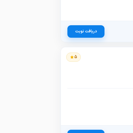
دریافت نوبت
5
گیل
معاینه
جراحی
تصویربرداری
هورمون
ویزیت
ناسلی
،
،
،
،
،
زنان
زنان
زنان
زنانه
زنان
نان