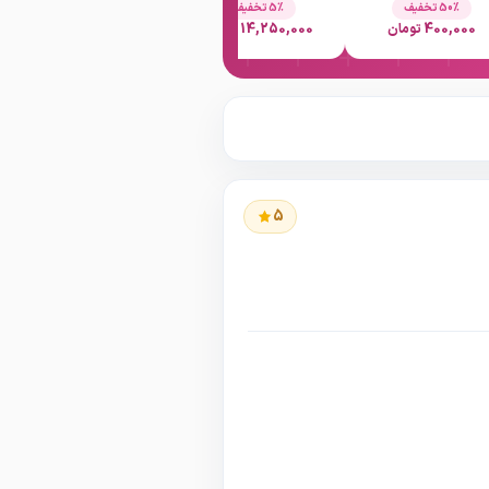
50٪ تخفیف
5٪ تخفیف
20٪ تخفیف
400,000 تومان
14,250,000 تومان
1,200,000 تومان
5
لابیاپلاستی
جراحی
ی
و
فیبروم
،
لابیاپلاستی
،
،
هودکتومی
و
با(لیزرRF)
کیست