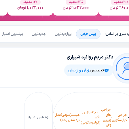
20٪ تخفیف
14٪ تخفیف
14٪ تخفیف
960 تومان
1,032,000 تومان
1,032,000 تومان
 سازی بر اساس:
پیش فرض
پربازدیدترین
جدیدترین
بیشترین امتیاز
دکتر مریم روانبد شیرازی
تخصص:
زنان و زایمان
درمان
افتادگی
مثانه و
جراحی
معاینه واژن و
بی
درمان
جراحی
های
هیسترکتومی(عمل
افتادگی
فیبروم
افتادگ
،
،
لگن
،
،
اختیاری
،
،
فارس، شیراز
،
کیست
،
لاپاراسکوپی
زیبایی
برداشتن رحم)
رحم
رحم
واژن
(کولپوسکوپی)
ادراری
تخمدان
زنان
بدون