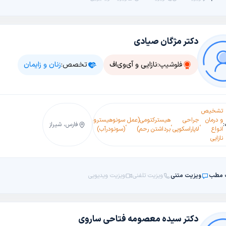
دکتر مژگان صیادی
فلوشیپ:
نازایی و آی‌وی‌اف
تخصص:
زنان و زایمان
تشخیص
و درمان
جراحی
هیسترکتومی(عمل
سونوهیستروگرام
،
،
،
فارس، شیراز
انواع
لاپاراسکوپی
برداشتن رحم)
(سونودرآب)
نازایی
 مطب
ویزیت متنی
ویزیت تلفنی
ویزیت ویدیویی
دکتر سیده معصومه فتاحی ساروی