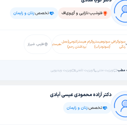
دکتر گویا مددی
فلوشیپ:
نازایی و آی‌وی‌اف
تخصص:
زنان و زایمان
سونوگرافی
سونوهیستروگرام
هیسترکتومی(عمل
پاپ
چکاپ
خونریزی
،
،
،
هیستروسکوپی
،
،
فارس، شیراز
،
سزارین
،
رنگی
(سونودرآب)
برداشتن رحم)
اسمیر
بارداری
رحم
 مطب
ویزیت متنی
ویزیت تلفنی
ویزیت ویدیویی
دکتر آزاده محمودی عیسی آبادی
تخصص:
زنان و زایمان