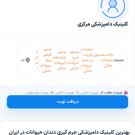
کلینیک دامپزشکی مرکزی
معاینه و
صدور
مشاوره
صدور
جرم
واکسیناسیون
ویزیت
گواهی
دندانپزشکی
چکاپ
خرید
شناسنامه
گیری
خدمات:
حیوانات
،
در منزل
،
،
،
پرواز
،
،
قم
حیوانات
،
سلام
حیوانات
حیوانات
دندان
خانگی
حیوانات
حیوانات
خانگی
حیوان
خانگی
خانگی
حیوانات
خانگی
خانگی
ویزیت مطب
ویزیت متنی
ویزیت تلفنی
ویزیت ویدیویی
دریافت نوبت
بهترین کلینیک دامپزشکی جرم گیری دندان حیوانات در ایران