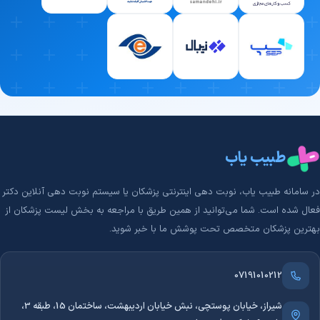
معیارهای انتخاب بهترین کلینیک جرم گیری دندان حیوانات، میزان سابقه
آن در مواجهه با حیوانات مختلف است. مرکزی که سال‌ها فعالیت کرده، با
پیچیده‌ترین شرایط آشناست و در لحظات حساس، بهترین تصمیم درمانی
را می‌گیرد.
3. تسلط بر جدیدترین متدهای درمانی روز دنیا
علم دامپزشکی هر روز در حال تکامل است. دامپزشکی که دانش خود را در
زمینه جرم گیری دندان حیوانات به‌روز نگه می‌دارد، می‌تواند به‌جای
طبیب یاب
روش‌های قدیمی، از تکنیک‌های مدرن‌تر، سریع‌تر و کم‌عارضه‌تر برای درمان
حیوان شما استفاده کند.
در سامانه طبیب‌ یاب، نوبت دهی اینترنتی پزشکان یا سیستم نوبت دهی آنلاین دکتر
4. اخلاق حرفه‌ای و ارتباط صمیمانه با صاحب حیوان
فعال شده است. شما می‌توانید از همین طریق با مراجعه به بخش لیست پزشکان از
بهترین پزشکان متخصص تحت پوشش ما با خبر شوید.
تخصص علمی به‌تنهایی کافی نیست؛ بهترین دامپزشکان، شنوندگان خوبی
هم هستند. یک دامپزشک حرفه‌ای و دلسوز، با حوصله به نگرانی‌های شما
گوش می‌دهد، روند درمان جرم گیری دندان حیوانات را به زبان ساده
07191010212
توضیح می‌دهد و به تمام سوالاتتان پاسخ می‌دهد تا استرس شما را به
شیراز، خیابان پوستچی، نبش خیابان اردیبهشت، ساختمان 15، طبقه 3،
حداقل برساند.