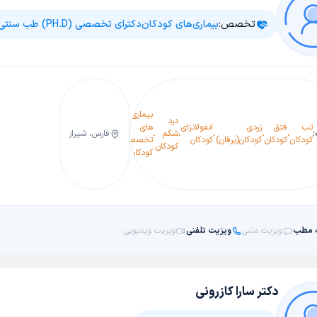
تخصص:
بیماری‌های کودکان
دکترای تخصصی (PH.D) طب سنتی ایرانی
تشخیص
و درمان
بیماری
انواع
درد
بیماری
تب
فتق
زردی
انفولانزای
های
بیماری
طب
عفونت
،
،
،
،
شکم
،
،
،
فارس، شیراز
،
،
آلرژی
،
های
کودکان
کودکان
کودکان(یرقان)
کودکان
تخصصی
های
سنتی
گوش
کودکان
عفونی
کودکان
داخلی
کودکان و
نوزادان
 مطب
ویزیت متنی
ویزیت تلفنی
ویزیت ویدیویی
دکتر سارا کازرونی