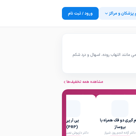
 پزشکان و مراکز
ورود / ثبت نام
مانند التهاب روده، اسهال و درد شکم
مشاهده همه تخفیف‌ها
 گیری دو فک همراه با
پی آر پی
ریمو تتو با لیزر
دکتر داریوش نصیری، شیراز
بروساژ
(PRP)
دکتر آزاده انجم روز، شیراز
دکتر داریوش نصیری، شیراز