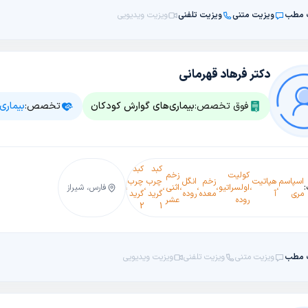
 مطب
ویزیت متنی
ویزیت تلفنی
ویزیت ویدیویی
دکتر فرهاد قهرمانی
فوق تخصص:
بیماری‌های گوارش کودکان
تخصص:
بیماری
کبد
کبد
کبد
کبد
کولیت
زخم
مدفوع
اسپاسم
هپاتیت
زخم
انگل
چرب
چرب
چرب
چرب
کرون(
،
،
اولسراتیو
،
،
،
اثنی
،
،
،
،
،
سیاه
فارس، شیراز
،
کولونوسکوپی
،
مری
آ
معده
روده
گرید
گرید
گرید
گرید
روده)
روده
عشر
(ملنا)
4
3
2
1
 مطب
ویزیت متنی
ویزیت تلفنی
ویزیت ویدیویی