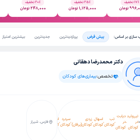
17٪ تخفیف
25٪ تخفیف
20٪ تخفیف
996 تومان
1,125,000 تومان
248,000 تومان
 سازی بر اساس:
پیش فرض
پربازدیدترین
جدیدترین
بیشترین امتیاز
دکتر محمدرضا دهقانی
تخصص:
بیماری‌های کودکان
آسم و آلرژی
تیروئید
دیابت
درد
کودکان
بی
تب
اسهال
زردی
سردرد
انفولانزای
عفونت
در
،
در
،
،
،
،
،
،
شکم
،
فارس، شیراز
(ایمونولوژی
،
،
ها
کودکان
کودکان
کودکان(یرقان)
کودکان
کودکان
گوش
کودکان
کودکان
کودکان
اطفال و
عف
نوزادان)