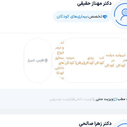
دکتر مهناز حقیقی
تخصص:
بیماری‌های کودکان
تشخیص
و درمان
اکو
بل
انواع
عفونت
تیروئید
دیابت
قلب
بی
زو
تب
زردی
سردرد
بیماری
اندوسکوپی
ادراری
در
،
در
،
،
،
،
،
کودک
،
فارس، شیراز
،
،
حسی
،
و
کودکان
کودکان(یرقان)
کودکان
های
کودکان
در
کودکان
کودکان
و
کودکان
دی
داخلی
کودکان
نوجوان
کو
کودکان و
نوزادان
 مطب
ویزیت متنی
ویزیت تلفنی
ویزیت ویدیویی
دکتر زهرا صالحی