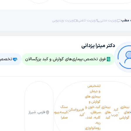
 مطب
ویزیت متنی
ویزیت تلفنی
ویزیت ویدیویی
دکتر میترا یزدانی
فوق تخصص:
بیماری‌های گوارش و کبد بزرگسالان
تخصص:
تشخیص
و درمان
بیماری های
گوارش و
التهاب
بیماری
بیماری
کبد،خون و
سنگ
گرفتگی
کبد
فیبرواسکن
مری
بی
کیسه
های
،
،
های
،
سرطان،
،
،
کیسه
،
یبوست
،
شکم(کرامپ
،
فارس، شیراز
،
،
چرب
کبد
بارت
اشتهایی
صفرا(کوه
گوارشی
کبد
کلیه، غدد،
صفرا
شکمی)
سیستیت
ریه،
روماتولوژی