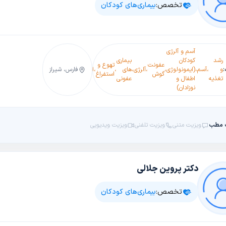
تخصص:
بیماری‌های کودکان
آسم و آلرژی
عفونت
رشد
کودکان
بیماری
بی
عفونت
تهوع و
ادراری
درمان
حساسی
و
،
آسم
،
(ایمونولوژی
،
،
آلرژی
،
های
،
،
اختیاری
،
،
فارس، شیراز
یبوست
،
،
گوش
استفراغ
در
میگرن
پوستی
تغذیه
اطفال و
عفونی
ادراری
کودکان
نوزادان)
 مطب
ویزیت متنی
ویزیت تلفنی
ویزیت ویدیویی
دکتر پروین جلالی
تخصص:
بیماری‌های کودکان