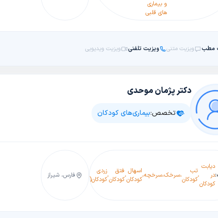
و بیماری
های قلبی
 مطب
ویزیت متنی
ویزیت تلفنی
ویزیت ویدیویی
دکتر پژمان موحدی
تخصص:
بیماری‌های کودکان
ناهنجاری
دیابت
عفونت
های
بیم
تب
اسهال
فتق
زردی
تاخیر
در
،
،
سرخک
،
سرخچه
،
،
،
،
ریه
،
فارس، شیراز
مادرزادی
،
،
آلرژی
،
ها
کودکان
کودکان
کودکان
کودکان(یرقان)
رشد
کودکان
کودکان
قلب و
عف
عروق