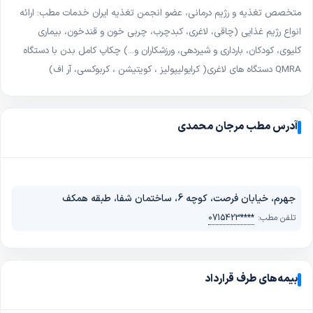
متخصص تغذیه و رژیم درمانی، عضو انجمن تغذیه ایران خدمات مطب: ارائه
رژیم برای بیماران کبدی (کبد چرب، سیروز)
رژیم بیماران قلبی و عروقی
انواع رژیم غذایی (چاقی، لاغری، کبدچرب، چربی خون و قندخون، بیماری
رژیم بیماران گوارشی (رفلاکس معده، سندرم روده تحریک‌پذیر، کولیت)
کلیوی، کودکان، بارداری و شیردهی، ورزشکاران و...) چکاپ کامل بدن با دستگاه
کاهش وزن و تناسب اندام
QMRA دستگاه های لاغری( کرایولیپولیز ، کویتیشن ، کربوکسی، آر اف)
آدرس مطب مرجان محمدی
جهرم، خیابان فرصت، کوچه 6، ساختمان شفا، طبقه همکف
تلفن مطب:
0715423****
بیمه‌های طرف قرارداد