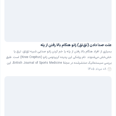
علت صدا دادن (تق‌تق) زانو هنگام بالا رفتن از پله
بسیاری از افراد هنگام بالا رفتن از پله یا خم کردن زانو صدایی شبیه تق‌تق، ترق یا
خش‌خش می‌شنوند. نام پزشکی این پدیده کرپیتوس زانو (Knee Crepitus) است. طبق
بررسی سیستماتیک منتشرشده در مجلهٔ British Journal of Sports Medicine، این
صدا در حدود ۳۶ درصد از افراد کاملاً سالم و بدون درد نیز دیده می‌شود […]
08 مرداد 1405