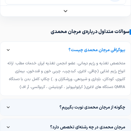
دکتر عباس خالقی
دکترای حرفه‌ای دندانپزشکی
سوالات متداول درباره‌ی مرجان محمدی
دکتر غلامحسین جباری
پزشک عمومی
بیوگرافی مرجان محمدی چیست؟
دکتر مینا جمشیدی
پزشک عمومی
متخصص تغذیه و رژیم درمانی، عضو انجمن تغذیه ایران خدمات مطب: ارائه
انواع رژیم غذایی (چاقی، لاغری، کبدچرب، چربی خون و قندخون، بیماری
دکتر محمدرضا چراغی
کلیوی، کودکان، بارداری و شیردهی، ورزشکاران و...) چکاپ کامل بدن با دستگاه
پزشک عمومی
QMRA دستگاه های لاغری( کرایولیپولیز ، کویتیشن ، کربوکسی، آر اف)
دکتر الهام زارعی
پزشک عمومی
چگونه از مرجان محمدی نوبت بگیریم؟
دکتر مریم سلیم خانیان
پزشک عمومی
مرجان محمدی در چه رشته‌ای تخصص دارد؟