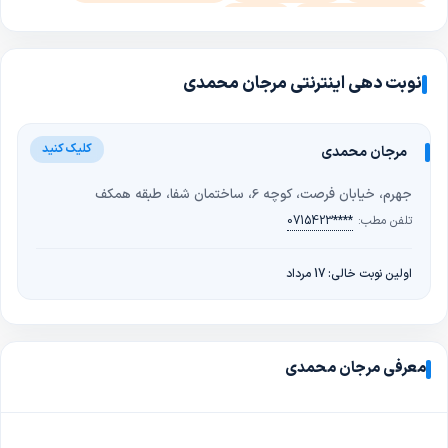
رژیم غذایی بیماری ها
کبد چرب
برنامه های تخصصی تغذیه و مکملهای غذایی مورد نیاز برای افزایش قد در
دوران کودکی و نوجوانی
نوبت دهی اینترنتی مرجان محمدی
برنامه های تخصصی تغذیه قبل و بعد از جراحی چاقی
برنامه های تخصصی تغذیه دوران بارداری و شیردهی
مرجان محمدی
رژیم درمانی تخصصی کبد چرب
رژیم درمانی تخصصی بیماران دیابتی
برنامه های تخصصی تغذیه بیماران گاواژ (تغذیه با لوله)
جهرم، خیابان فرصت، کوچه 6، ساختمان شفا، طبقه همکف
تلفن مطب:
0715423****
برنامه های تخصصی تغذیه ورزشکاران
انجام تست های بادی آنالیز و بادی کوانتوم
اولین نوبت خالی: 17 مرداد
دستگاه های کمک لاغری کویتیشن(Cavitation)
دستگاه کرایولیپولیز
رژیم لاغری برای خانم‌ها و آقایان
رژیم غذایی برای کاهش چربی شکم و پهلو
رژیم افزایش وزن سالم
معرفی مرجان محمدی
برنامه غذایی برای بدنسازی و حجم گرفتن
مکمل‌های غذایی زیر نظر متخصص
رژیم فشار خون و چربی خون بالا
رژیم بیماران کلیوی (سنگ کلیه، نارسایی کلیه)