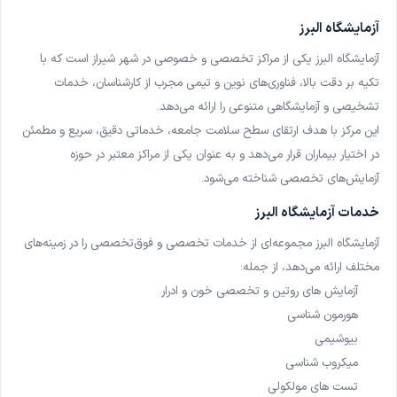
آزمایشگاه آذر سلامت تبریز
آزمایشگاه البرز
تبریز، نمونه‌گیری در منزل
آزمایشگاه البرز یکی از مراکز تخصصی و خصوصی در شهر شیراز است که با
آزمایشگاه دکتر پوراکبری تهران
تکیه بر دقت بالا، فناوری‌های نوین و تیمی مجرب از کارشناسان، خدمات
تهران
تشخیصی و آزمایشگاهی متنوعی را ارائه می‌دهد
.
این مرکز با هدف ارتقای سطح سلامت جامعه، خدماتی دقیق، سریع و مطمئن
آزمایشگاه ابن سینا مشهد
در اختیار بیماران قرار می‌دهد و به عنوان یکی از مراکز معتبر در حوزه
مشهد، نمونه‌گیری در منزل
آزمایش‌های تخصصی شناخته می‌شود
.
آزمایشگاه حسینی نژاد شیراز
خدمات آزمایشگاه البرز
شیراز، نمونه‌گیری در منزل
آزمایشگاه البرز مجموعه‌ای از خدمات تخصصی و فوق‌تخصصی را در زمینه‌های
آزمایشگاه پاتوبیولوژی کوروش (شعبه مهرشهر) کرج
مختلف ارائه می‌دهد، از جمله
:
کرج، نمونه‌گیری در منزل
آزمایش های روتین و تخصصی خون و ادرار
هورمون شناسی
آزمایشگاه پاتوبیولوژی نانو ارومیه
بیوشیمی
ارومیه
میکروب شناسی
تست های مولکولی
آزمایشگاه دکتر رضایی شیراز