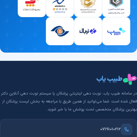
طبیب یاب
در سامانه طبیب‌ یاب، نوبت دهی اینترنتی پزشکان یا سیستم نوبت دهی آنلاین دکتر
فعال شده است. شما می‌توانید از همین طریق با مراجعه به بخش لیست پزشکان از
بهترین پزشکان متخصص تحت پوشش ما با خبر شوید.
07191010212