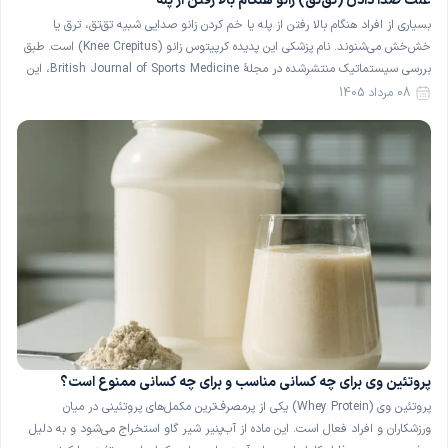
علت صدا دادن (تق‌تق) زانو هنگام بالا رفتن از پله
بسیاری از افراد هنگام بالا رفتن از پله یا خم کردن زانو صدایی شبیه تق‌تق، ترق یا
خش‌خش می‌شنوند. نام پزشکی این پدیده کرپیتوس زانو (Knee Crepitus) است. طبق
بررسی سیستماتیک منتشرشده در مجلهٔ British Journal of Sports Medicine، این
صدا در حدود ۳۶ درصد از افراد کاملاً سالم و بدون درد نیز دیده می‌شود […]
08 مرداد 1405
پروتئین وی برای چه کسانی مناسب و برای چه کسانی ممنوع است؟
پروتئین وی (Whey Protein) یکی از پرمصرف‌ترین مکمل‌های پروتئینی در میان
ورزشکاران و افراد فعال است. این ماده از آب‌پنیر شیر گاو استخراج می‌شود و به دلیل