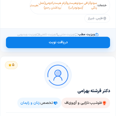
سونوگرافی
سونوهیستروگرام
هیسترکتومی(عمل
پاپ
چکاپ
خدمات:
،
،
،
هیستروسکوپی
،
،
،
س
رنگی
(سونودرآب)
برداشتن رحم)
اسمیر
بارداری
فارس، شیراز
ویزیت مطب
ویزیت متنی
ویزیت تلفنی
ویزیت ویدیویی
دریافت نوبت
5
دکتر فرشته بهرامی
فلوشیپ:
نازایی و آی‌وی‌اف
تخصص:
زنان و زایمان