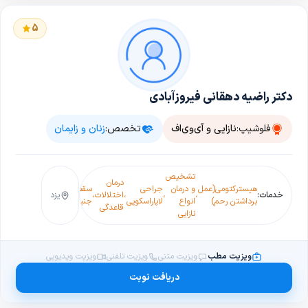
5
دکتر راضیه دهقانی فیروزآبادی
فلوشیپ:
نازایی و آی‌وی‌اف
تخصص:
زنان و زایمان
تشخیص
درمان
هیسترکتومی(عمل
و درمان
جراحی
سقط
لقاح
سندرم
خدمات:
،
،
،
اختلالات
،
،
یزد
،
برداشتن رحم)
انواع
لاپاراسکوپی
جنین
آزمایشگاهی(IVF)
قاعدگی
قاعدگی
نازایی
ویزیت مطب
ویزیت متنی
ویزیت تلفنی
ویزیت ویدیویی
دریافت نوبت