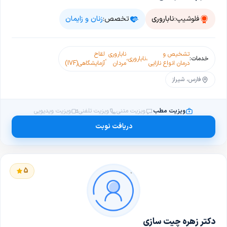
فلوشیپ:
ناباروری
تخصص:
زنان و زایمان
تشخیص و
ناباروری
لقاح
خدمات:
،
ناباروری
،
،
درمان انواع نازایی
مردان
آزمایشگاهی(IVF)
فارس، شیراز
ویزیت مطب
ویزیت متنی
ویزیت تلفنی
ویزیت ویدیویی
دریافت نوبت
5
دکتر زهره چیت سازی