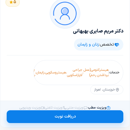
5
دکتر مریم صابری بهبهانی
تخصص:
زنان و زایمان
س
هیسترکتومی(عمل
جراحی
چکاپ
خونریزی
خدمات:
،
،
هیستروسکوپی
،
زایمان
،
،
سزارین
،
،
ده
برداشتن رحم)
لاپاراسکوپی
بارداری
رحم
ر
خوزستان، اهواز
ویزیت مطب
ویزیت متنی
ویزیت تلفنی
ویزیت ویدیویی
دریافت نوبت