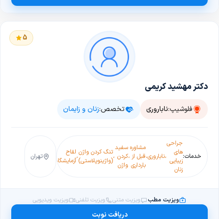
5
دکتر مهشید کریمی
فلوشیپ:
ناباروری
تخصص:
زنان و زایمان
جراحی
مشاوره
سفید
های
تنگ کردن واژن
لقاح
خدمات:
،
ناباروری
،
قبل از
،
کردن
،
،
تهران
زیبایی
(واژینوپلاستی)
آزمایشگاهی(IVF)
بارداری
واژن
زنان
ویزیت مطب
ویزیت متنی
ویزیت تلفنی
ویزیت ویدیویی
دریافت نوبت