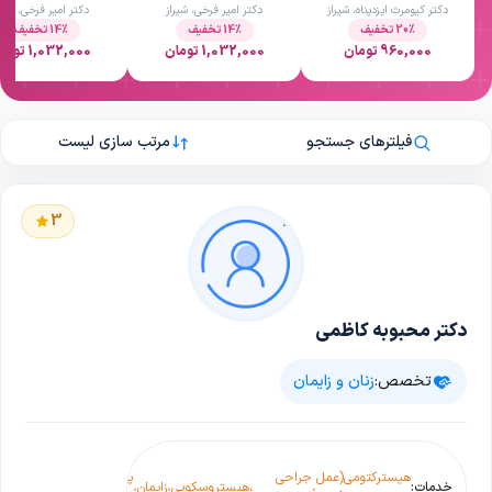
دکتر کیومرث ایزدپناه، شیراز
دکتر امیر فرخی، شیراز
دکتر امیر فرخی، شیرا
عدد)
کرایوتراپی(هرعدد)
تراپی(هرعدد)
20٪ تخفیف
14٪ تخفیف
14٪ تخفیف
960,000 تومان
1,032,000 تومان
1,032,000 تومان
فیلترهای جستجو
مرتب سازی لیست
3
دکتر محبوبه کاظمی
تخصص:
زنان و زایمان
هیسترکتومی(عمل
جراحی
پاپ
چکاپ
خونر
خدمات:
،
،
هیستروسکوپی
،
زایمان
،
،
،
سزارین
،