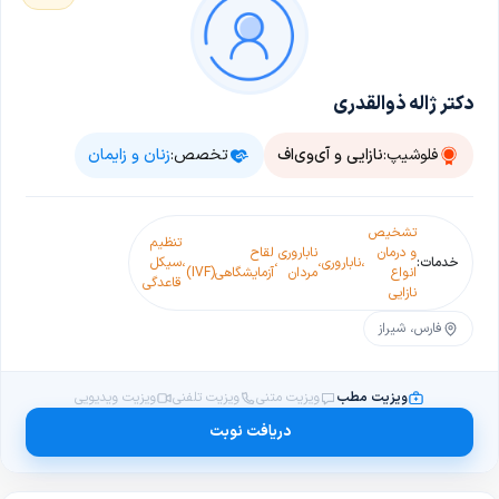
دکتر ژاله ذوالقدری
فلوشیپ:
نازایی و آی‌وی‌اف
تخصص:
زنان و زایمان
تشخیص
تنظیم
و درمان
ناباروری
لقاح
خدمات:
،
ناباروری
،
،
،
سیکل
انواع
مردان
آزمایشگاهی(IVF)
قاعدگی
نازایی
فارس، شیراز
ویزیت مطب
ویزیت متنی
ویزیت تلفنی
ویزیت ویدیویی
دریافت نوبت