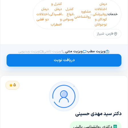
درمان
کنترل و
اختلالات
کنترل
درمان
درمان
مشاوره
خدمات:
روانپزشکی
،
،
انواع
،
افسردگی
،
اختلالات
روانشناختی
کودکان و
وسواس
و
دو قطبی
نوجوانان
اضطراب
فارس، شیراز
ویزیت مطب
ویزیت متنی
ویزیت تلفنی
ویزیت ویدیویی
دریافت نوبت
5
دکتر سید مهدی حسینی
دکتری روانشناسی بالینی