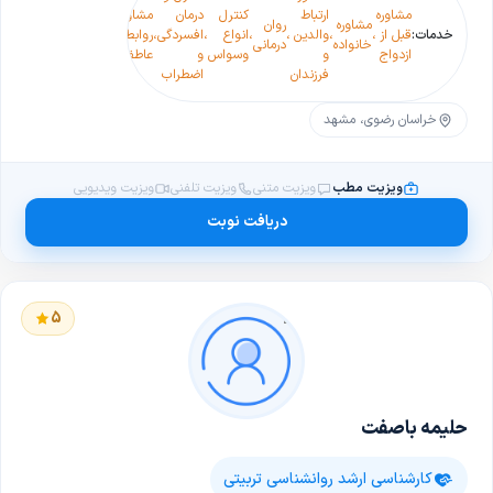
اختلا
مشاوره
ارتباط
کنترل
درمان
مشاور
درمان
مشاوره
روان
دارو
روانپ
خدمات:
قبل از
،
،
والدین
،
،
انواع
،
افسردگی
،
روابط
،
اختلالات
،
،
خانواده
درمانی
درمانی
و اعتی
ازدواج
و
وسواس
و
عاطفی
خواب
به انو
فرزندان
اضطراب
مواد
خراسان رضوی، مشهد
ویزیت مطب
ویزیت متنی
ویزیت تلفنی
ویزیت ویدیویی
دریافت نوبت
5
حلیمه باصفت
کارشناسی ارشد روانشناسی تربیتی