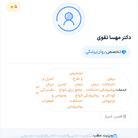
5
دکتر مهسا تقوی
تخصص:
روان‌پزشکی
تشخیص
درمان
و طرح
کنترل و
اختل
اختلالات
درمان
درمان
کنترل
درمان
روان
اختلالات
درمان
خدمات:
روانپزشکی
،
اختلالات
،
جامع برای
،
انواع
،
افسردگی
،
،
،
سردرد
،
و
جنسی
میگرن
کودکان و
روانپزشکی
انواع
وسواس
و
جس
نوجوانان
اختلالات
اضطراب
ساز
روانپزشکی
فارس، شیراز
ویزیت مطب
ویزیت متنی
ویزیت تلفنی
ویزیت ویدیویی