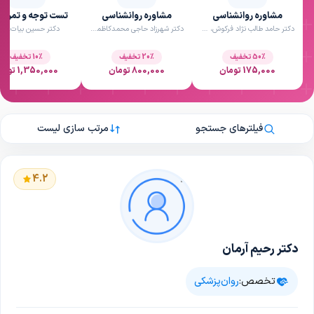
مشاوره روانشناسی
مشاوره روانشناسی
تست توجه و تمرکز IVA
دکتر حامد طالب نژاد فرکوش، تهران
دکتر شهرزاد حاجی محمدکاظمی، شیراز
دکتر حسین بیات، شیر
50٪ تخفیف
20٪ تخفیف
10٪ تخفیف
175,000 تومان
800,000 تومان
1,350,000 تومان
فیلترهای جستجو
مرتب سازی لیست
4.2
دکتر رحیم آرمان
تخصص:
روان‌پزشکی