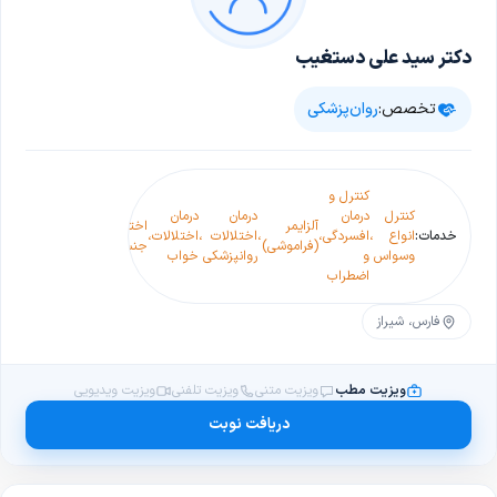
دکتر سید علی دستغیب
تخصص:
روان‌پزشکی
درمان
کنترل و
اختلالات
کنترل
درمان
درمان
درمان
درمان
آلزایمر
اختلالات
روانپریش
خدمات:
انواع
،
افسردگی
،
،
اختلالات
،
اختلالات
،
،
اختلالات
،
(فراموشی)
جنسی
و اعتیاد
وسواس
و
روانپزشکی
خواب
دو قطبی
به انواع
اضطراب
مواد
فارس، شیراز
ویزیت مطب
ویزیت متنی
ویزیت تلفنی
ویزیت ویدیویی
دریافت نوبت