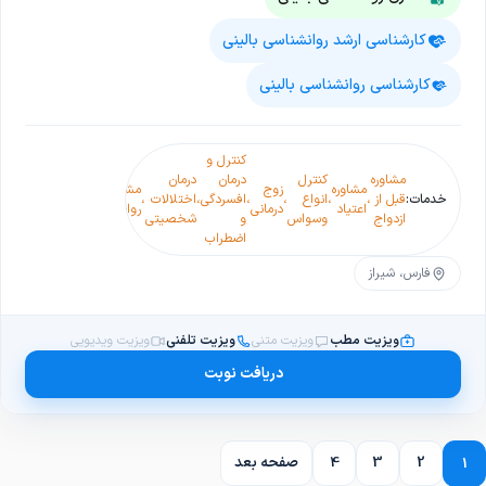
کارشناسی ارشد روانشناسی بالینی
کارشناسی روانشناسی بالینی
کنترل و
مشاوره
کنترل
درمان
درمان
مشاوره
زوج
مشاوره
خدمات:
قبل از
،
،
انواع
،
،
افسردگی
،
اختلالات
،
اعتیاد
درمانی
روانشناختی
ازدواج
وسواس
و
شخصیتی
اضطراب
فارس، شیراز
ویزیت مطب
ویزیت متنی
ویزیت تلفنی
ویزیت ویدیویی
دریافت نوبت
2
3
4
صفحه بعد
1