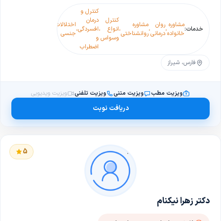
کنترل و
درما
کنترل
درمان
درمان
اختل
مشاوره
روان
مشاوره
اختلالات
خدمات:
،
،
،
انواع
،
افسردگی
،
،
اختلالات
،
افسردگی
،
جنس
خانواده
درمانی
روانشناختی
جنسی
وسواس
و
دو قطبی
زوج
اضطراب
درما
فارس، شیراز
ویزیت مطب
ویزیت متنی
ویزیت تلفنی
ویزیت ویدیویی
دریافت نوبت
5
دکتر زهرا نیکنام