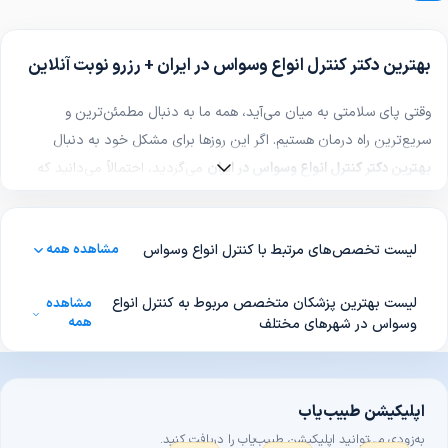
بهترین دکتر کنترل انواع وسواس در ایران + رزرو نوبت آنلاین
وقتی پای سلامتی به میان می‌آید، همه ما به دنبال مطمئن‌ترین و
سریع‌ترین راه درمان هستیم. اگر این روزها برای مشکل خود به دنبال
بهترین دکتر کنترل انواع وسواس در ایران
می‌گردید، احتمالاً می‌دانید که
انتخاب یک پزشک ماهر تا چه حد می‌تواند مسیر بهبودی را برایتان هموار
کند.
لیست تخصص‌های مرتبط با کنترل انواع وسواس
مشاهده همه
یک متخصص حرفه‌ای و کارآزموده در زمینه کنترل انواع وسواس، با معاینه
و بررسی دقیق شرایط شما، نه‌تنها درست‌ترین تشخیص را ارائه می‌دهد،
لیست بهترین پزشکان متخصص مربوط به کنترل انواع
مشاهده
بلکه کم‌عارضه‌ترین و مناسب‌ترین روش درمانی را نیز برایتان انتخاب
همه
وسواس در شهرهای مختلف
می‌کند تا خیالتان از هر جهت راحت باشد.
امروزه دیگر نیازی نیست برای پیدا کردن یک پزشک خوب، از این مطب به
آن مطب بروید. بسیاری از بیماران هوشمند، برای یافتن بهترین متخصص
اپلیکیشن طبیب‌یاب
کنترل انواع وسواس از سامانه‌های نوبت‌دهی آنلاین پزشکی استفاده
به‌زودی می‌توانید اپلیکیشن طبیب‌یاب را دریافت کنید.