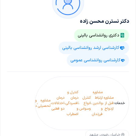
دکتر نسترن محسن زاده
دکتری روانشناسی بالینی
کارشناسی ارشد روانشناسی بالینی
کارشناسی روانشناسی عمومی
تشخیص،
کنترل و
مشاوره
کنترل و
درمان
ا
کنترل
مشاوره
ارتباط
کنترل
درمان
درمان
مشاوره
انواع
ت
مشاوره
و
خدمات:
قبل از
،
والدین
،
انواع
،
افسردگی
،
اختلالات
،
،
،
قبل از
،
تروما و
،
ا
تحصیلی
درمان
ازدواج
و
وسواس
و
دو قطبی
طلاق
اختلالات
ت
فوبیا
فرزندان
اضطراب
سطحی و
ر
عمیق
روانی
خراسان رضوی، مشهد