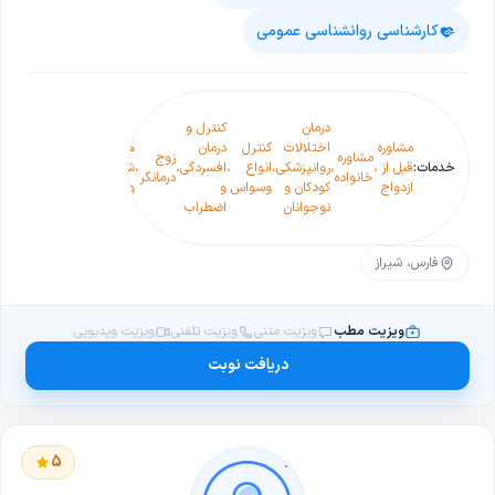
کارشناسی روانشناسی عمومی
انواع
درمان
کنترل و
تست
مشاوره
اختلالات
کنترل
درمان
هوش و
مشاوره
م
مشاوره
زوج
سکس
خدمات:
قبل از
،
،
روانپزشکی
،
انواع
،
افسردگی
،
،
شخصیت
،
،
رابطه
،
ر
خانواده
درمانگر
تراپی
ازدواج
کودکان و
وسواس
و
ویژه
جنسی
ز
نوجوانان
اضطراب
کودک و
نوجوان
فارس، شیراز
ویزیت مطب
ویزیت متنی
ویزیت تلفنی
ویزیت ویدیویی
دریافت نوبت
5