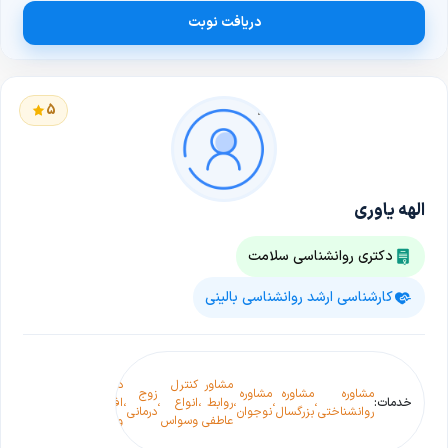
دریافت نوبت
5
الهه یاوری
دکتری روانشناسی سلامت
کارشناسی ارشد روانشناسی بالینی
کنترل و
درمان
مشاور
کنترل
درمان
مشاوره
مشاوره
مشاوره
زوج
آلزایمر
شناخ
خدمات:
،
،
،
روابط
،
انواع
،
،
افسردگی
،
،
روانشناختی
بزرگسال
نوجوان
درمانی
(فراموشی)
رفتار
عاطفی
وسواس
و
(CBT)
اضطراب