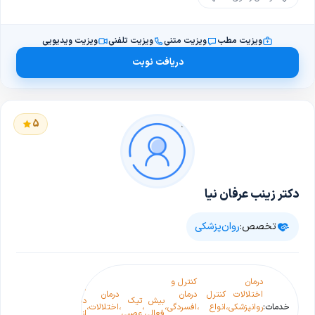
ویزیت مطب
ویزیت متنی
ویزیت تلفنی
ویزیت ویدیویی
دریافت نوبت
5
دکتر زینب عرفان نیا
تخصص:
روان‌پزشکی
درمان
کنترل و
اختلال
اختلالات
کنترل
درمان
درمان
بیش
تیک
دیسفوریک قبل
خدمات:
روانپزشکی
،
انواع
،
افسردگی
،
،
،
اختلالات
،
،
افسردگی
فعالی
عصبی
از