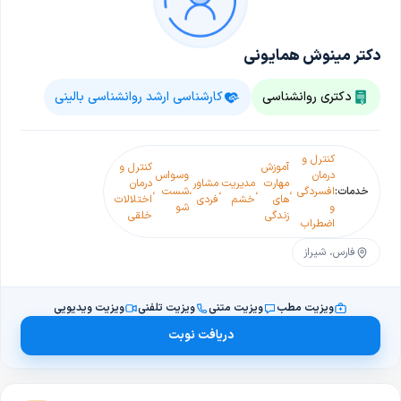
دکتر مینوش همایونی
دکتری روانشناسی
کارشناسی ارشد روانشناسی بالینی
کنترل و
آموزش
کنترل و
درمان
وسواس
مهارت
مدیریت
مشاور
درمان
خدمات:
افسردگی
،
،
،
،
شست
،
های
خشم
فردی
اختلالات
و
شو
زندگی
خلقی
اضطراب
فارس، شیراز
ویزیت مطب
ویزیت متنی
ویزیت تلفنی
ویزیت ویدیویی
دریافت نوبت