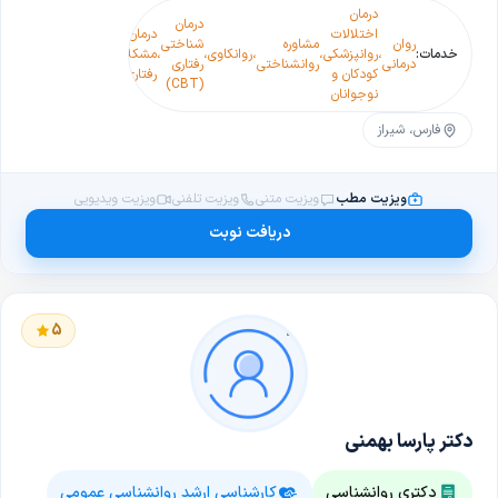
درمان
درمان
اختلالات
درمان
روانپزشکی
روان
مشاوره
شناختی
درمان
خدمات:
،
روانپزشکی
،
،
روانکاوی
،
،
مشکلات
،
کودک و
،
درمانی
روانشناختی
رفتاری
تحلیلی
کودکان و
رفتاری
نوجوان
(CBT)
نوجوانان
فارس، شیراز
ویزیت مطب
ویزیت متنی
ویزیت تلفنی
ویزیت ویدیویی
دریافت نوبت
5
دکتر پارسا بهمنی
دکتری روانشناسی
کارشناسی ارشد روانشناسی عمومی