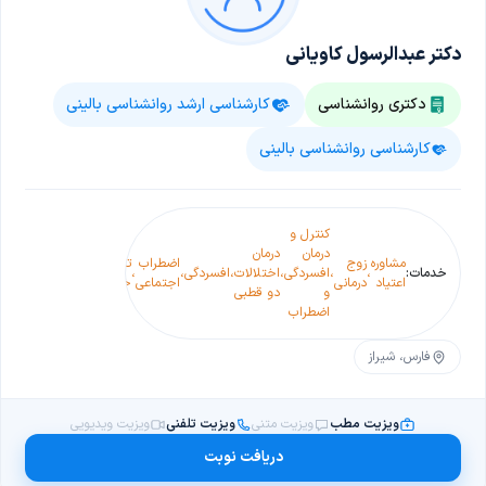
دکتر عبدالرسول کاویانی
دکتری روانشناسی
کارشناسی ارشد روانشناسی بالینی
کارشناسی روانشناسی بالینی
درمان
کنترل و
اختلالات
درما
درمان
درمان
مشاوره
زوج
اضطراب
تمایلات
روانپریشی
اختل
خدمات:
،
،
افسردگی
،
اختلالات
،
افسردگی
،
،
،
،
اعتیاد
درمانی
اجتماعی
خودکشی
و اعتیاد
یادگ
و
دو قطبی
به انواع
کودک
اضطراب
مواد
فارس، شیراز
ویزیت مطب
ویزیت متنی
ویزیت تلفنی
ویزیت ویدیویی
دریافت نوبت